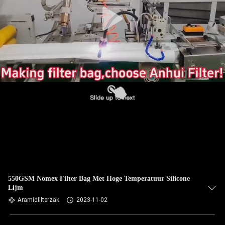
CONTACTEER
ONS
NIEUWS
VERZOEK
OM EEN
CITAAT
SITEMAP
PRIVACYBELEID
550GSM Nomex Filter Bag Met Hoge Temperatuur Silicone
Lijm
Aramidfilterzak
2023-11-02