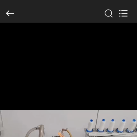
Filter
Environmental
Technology
Co.,Ltd..
All
Rights
Reserved.
HUIS
PRODUCTEN
OVER
ONS
FABRIEKSREIS
KWALITEITSCONTROLE