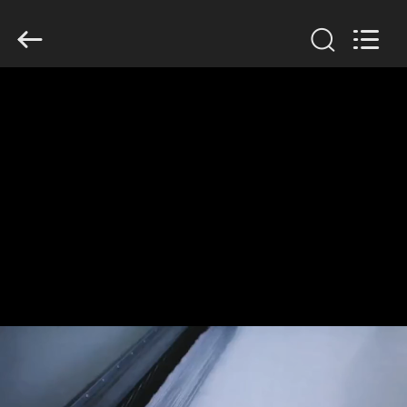
Filter
Environmental
Technology
Co.,Ltd..
All
Rights
Reserved.
HUIS
PRODUCTEN
OVER
ONS
FABRIEKSREIS
KWALITEITSCONTROLE