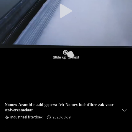
CONTACTEER
ONS
NIEUWS
VERZOEK
OM EEN
CITAAT
SITEMAP
PRIVACYBELEID
Nomex Aramid naald geperst felt Nomex luchtfilter zak voor
stofverzamelaar
Industrieel filterdoek
2023-03-09