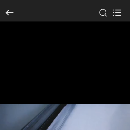
Filter
Environmental
Technology
Co.,Ltd..
All
Rights
Reserved.
HUIS
PRODUCTEN
OVER
ONS
FABRIEKSREIS
KWALITEITSCONTROLE