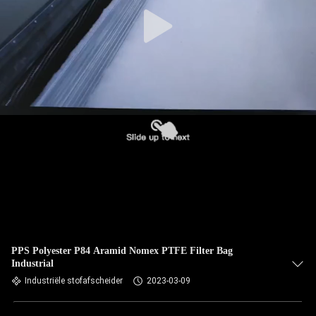
CONTACTEER
ONS
NIEUWS
VERZOEK
OM EEN
CITAAT
SITEMAP
PRIVACYBELEID
PPS Polyester P84 Aramid Nomex PTFE Filter Bag
Industrial
Industriële stofafscheider
2023-03-09