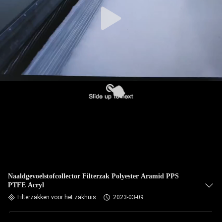
CONTACTEER
ONS
NIEUWS
VERZOEK
OM EEN
CITAAT
SITEMAP
PRIVACYBELEID
Naaldgevoelstofcollector Filterzak Polyester Aramid PPS
PTFE Acryl
Filterzakken voor het zakhuis
2023-03-09