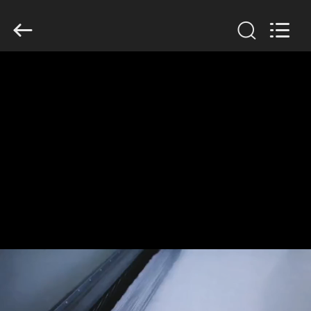
Filter
Environmental
Technology
Co.,Ltd..
All
Rights
Reserved.
HUIS
PRODUCTEN
OVER
ONS
FABRIEKSREIS
KWALITEITSCONTROLE