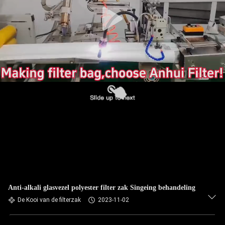
CONTACTEER
ONS
NIEUWS
VERZOEK
OM EEN
CITAAT
SITEMAP
PRIVACYBELEID
Anti-alkali glasvezel polyester filter zak Singeing behandeling
De Kooi van de filterzak
2023-11-02