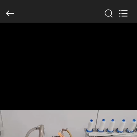
Filter
Environmental
Technology
Co.,Ltd..
All
Rights
Reserved.
HUIS
PRODUCTEN
OVER
ONS
FABRIEKSREIS
KWALITEITSCONTROLE