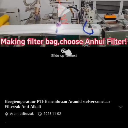
CONTACTEER
ONS
NIEUWS
VERZOEK
OM EEN
CITAAT
SITEMAP
PRIVACYBELEID
Hoogtemperatuur PTFE membraan Aramid stofverzamelaar
Filterzak Anti Alkali
Aramidfilterzak
2023-11-02