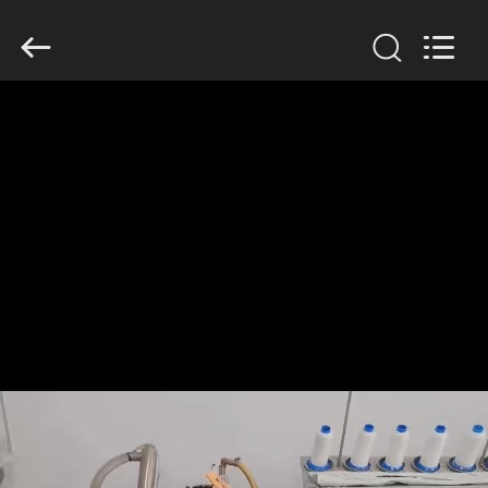
Filter
Environmental
Technology
Co.,Ltd..
All
Rights
Reserved.
HUIS
PRODUCTEN
OVER
ONS
FABRIEKSREIS
KWALITEITSCONTROLE