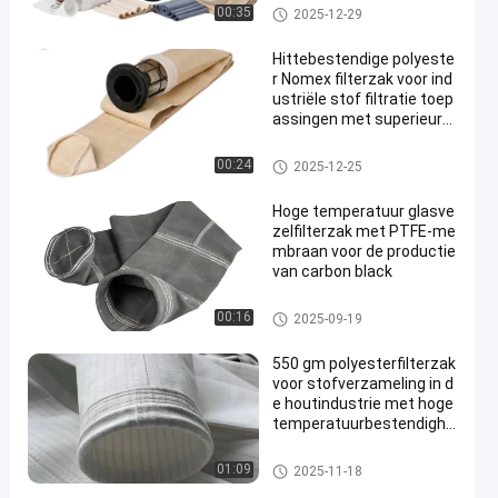
Hittebestendigheid
De zak van de polyesterfilter
00:35
2025-12-29
Hittebestendige polyeste
r Nomex filterzak voor ind
ustriële stof filtratie toep
assingen met superieure
luchtdoorlatendheid en h
oge temperatuurbestend
Stofopvangfilterzakken
00:24
2025-12-25
igheid
Hoge temperatuur glasve
zelfilterzak met PTFE-me
mbraan voor de productie
van carbon black
filterzak van glasvezel
00:16
2025-09-19
550 gm polyesterfilterzak
voor stofverzameling in d
e houtindustrie met hoge
temperatuurbestendighe
id
De zak van de polyesterfilter
01:09
2025-11-18