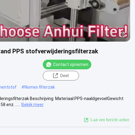
tand PPS stofverwijderingsfilterzak
Contact opnemen
Deel
mentstof
#
Nomex filterzak
deringsfilterzak Beschrijving: Materiaal:PPS-naaldgevoelGewicht:
enz. .....
Bekijk meer
Laat een bericht achter.