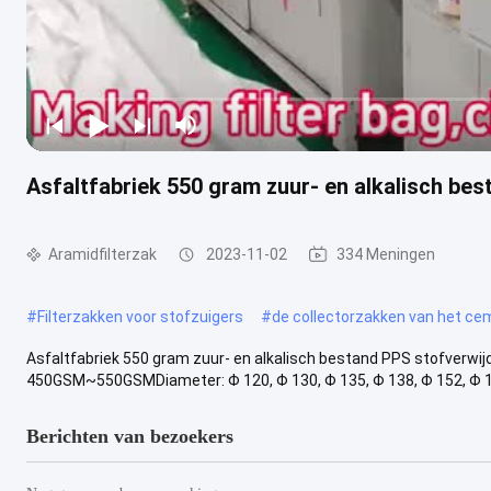
Asfaltfabriek 550 gram zuur- en alkalisch bes
Aramidfilterzak
2023-11-02
334 Meningen
#
Filterzakken voor stofzuigers
#
de collectorzakken van het ce
Asfaltfabriek 550 gram zuur- en alkalisch bestand PPS stofverwij
450GSM~550GSMDiameter: Φ 120, Φ 130, Φ 135, Φ 138, Φ 152, Φ 158 
Berichten van bezoekers