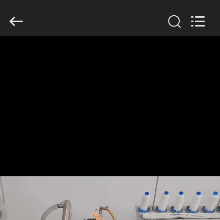
Filter
Environmental
Technology
Co.,Ltd..
All
Rights
Reserved.
HUIS
PRODUCTEN
OVER
ONS
FABRIEKSREIS
KWALITEITSCONTROLE