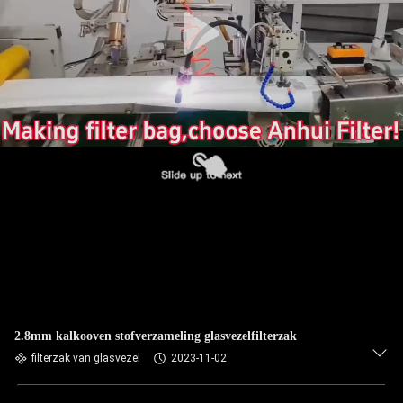
CONTACTEER
ONS
NIEUWS
VERZOEK
OM EEN
CITAAT
SITEMAP
PRIVACYBELEID
2.8mm kalkooven stofverzameling glasvezelfilterzak
filterzak van glasvezel
2023-11-02