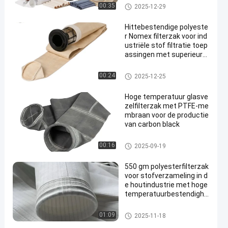
Hittebestendigheid
De zak van de polyesterfilter
00:35
2025-12-29
Hittebestendige polyeste
r Nomex filterzak voor ind
ustriële stof filtratie toep
assingen met superieure
luchtdoorlatendheid en h
oge temperatuurbestend
Stofopvangfilterzakken
00:24
2025-12-25
igheid
Hoge temperatuur glasve
zelfilterzak met PTFE-me
mbraan voor de productie
van carbon black
filterzak van glasvezel
00:16
2025-09-19
550 gm polyesterfilterzak
voor stofverzameling in d
e houtindustrie met hoge
temperatuurbestendighe
id
De zak van de polyesterfilter
01:09
2025-11-18