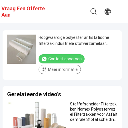
Vraag Een Offerte
Aan
Hoogwaardige polyester antistatische
filterzak industriële stofverzamelaar
filterzak voor cement
Contact opnemen
Meer informatie
Gerelateerde video's
Stoffafscheider Filterzak
ken Nomex Polyestervez
el Filterzakken voor Asfalt
centrale Stofafscheiding
met Hoge Treksterkte en