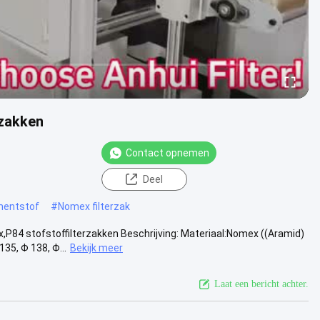
rzakken
Contact opnemen
Deel
mentstof
#
Nomex filterzak
P84 stofstoffilterzakken Beschrijving: Materiaal:Nomex ((Aramid)
5, Φ 138, Φ...
Bekijk meer
Laat een bericht achter.