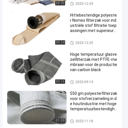
Hittebestendigheid
De zak van de polyesterfilter
00:35
2025-12-29
Hittebestendige polyeste
r Nomex filterzak voor ind
ustriële stof filtratie toep
assingen met superieure
luchtdoorlatendheid en h
oge temperatuurbestend
Stofopvangfilterzakken
00:24
2025-12-25
igheid
Hoge temperatuur glasve
zelfilterzak met PTFE-me
mbraan voor de productie
van carbon black
filterzak van glasvezel
00:16
2025-09-19
550 gm polyesterfilterzak
voor stofverzameling in d
e houtindustrie met hoge
temperatuurbestendighe
id
De zak van de polyesterfilter
01:09
2025-11-18