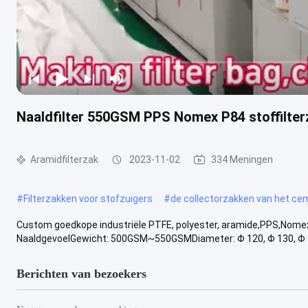
Naaldfilter 550GSM PPS Nomex P84 stoffilte
Aramidfilterzak
2023-11-02
334 Meningen
#
Filterzakken voor stofzuigers
#
de collectorzakken van het ce
Custom goedkope industriële PTFE, polyester, aramide,PPS,Nomex,
NaaldgevoelGewicht: 500GSM~550GSMDiameter: Φ 120, Φ 130, Φ 13
Berichten van bezoekers