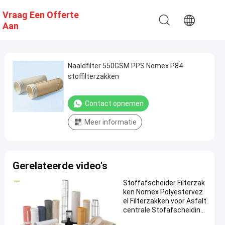
Vraag Een Offerte
Aan
Naaldfilter 550GSM PPS Nomex P84
stoffilterzakken
Contact opnemen
Meer informatie
Gerelateerde video's
Stoffafscheider Filterzak
ken Nomex Polyestervez
el Filterzakken voor Asfalt
centrale Stofafscheiding
met Hoge Treksterkte en