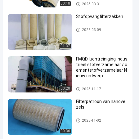
Stofopvangfilterzakken
00:18
2025-03-31
Stofopvangfilterzakken
Stofopvangfilterzakken
2023-03-09
01:37
FMQD luchtreiniging Indus
trieel stofverzamelaar / c
ementstofverzamelaar N
ieuw ontwerp
Industriële stofafscheider
00:28
2025-11-17
Filterpatroon van nanove
zels
Stofopvangfilterzakken
2023-11-02
00:36