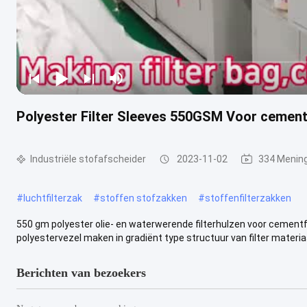
Polyester Filter Sleeves 550GSM Voor cementi
Industriële stofafscheider
2023-11-02
334 Menin
#
luchtfilterzak
#
stoffen stofzakken
#
stoffenfilterzakken
550 gm polyester olie- en waterwerende filterhulzen voor cementfab
polyestervezel maken in gradiënt type structuur van filter materiaal,
Berichten van bezoekers