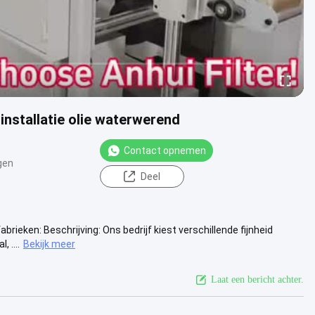
nstallatie olie waterwerend
Contact opnemen
gen
Deel
rieken: Beschrijving: Ons bedrijf kiest verschillende fijnheid
 ....
Bekijk meer
Laat een bericht achter.