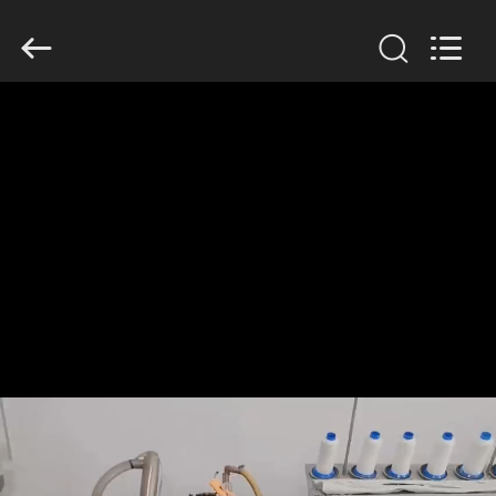
Filter
Environmental
Technology
Co.,Ltd..
All
Rights
Reserved.
HUIS
PRODUCTEN
OVER
ONS
FABRIEKSREIS
KWALITEITSCONTROLE