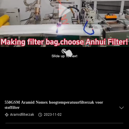
CONTACTEER
ONS
NIEUWS
VERZOEK
OM EEN
CITAAT
SITEMAP
PRIVACYBELEID
550GSM Aramid Nomex hoogtemperatuurfilterzak voor
stoffilter
Aramidfilterzak
2023-11-02