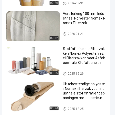
De zak van de polyesterfilter
00:26
2026-03-31
Versterking 100 mm Indu
strieel Polyester Nomex N
omex Filterzak
hoogtemperatuurfilterzakken
2026-01-21
00:12
Stoffafscheider Filterzak
ken Nomex Polyestervez
el Filterzakken voor Asfalt
centrale Stofafscheiding
met Hoge Treksterkte en
Hittebestendigheid
De zak van de polyesterfilter
00:35
2025-12-29
Hittebestendige polyeste
r Nomex filterzak voor ind
ustriële stof filtratie toep
assingen met superieure
luchtdoorlatendheid en h
oge temperatuurbestend
Stofopvangfilterzakken
00:24
2025-12-25
igheid