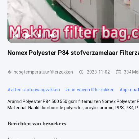
Nomex Polyester P84 stofverzamelaar Filterz
hoogtemperatuurfilterzakken
2023-11-02
334 Me
#
vilten stofopvangzakken
#
non-woven filterzakken
#
op maat
Aramid Polyester P84 500 550 gsm filterhulzen Nomex Polyester P84
Materiaal: Naald doorboorde polyester, arcylic, aramid, PPS, P84, PTF
Berichten van bezoekers