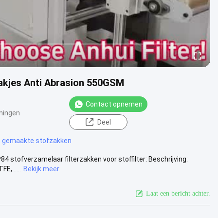
akjes Anti Abrasion 550GSM
Contact opnemen
ningen
Deel
 gemaakte stofzakken
 stofverzamelaar filterzakken voor stoffilter: Beschrijving:
E, .....
Bekijk meer
Laat een bericht achter.