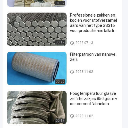
01:37
Professionele zakken en
kooien voor stofverzamel
aars van het type SS316
voor productie-installatie
s
De Kooi van de filterzak
00:17
2023-07-13
Filterpatroon van nanove
zels
Stofopvangfilterzakken
2023-11-02
00:36
Hoogtemperatuur glasve
zelfilterzakjes 850 gram v
oor cementfabrieken
De Kooi van de filterzak
2023-11-02
00:17