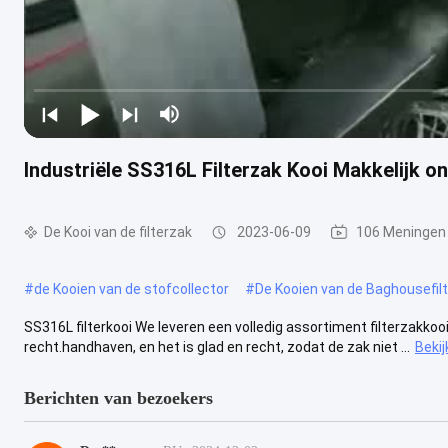
Industriële SS316L Filterzak Kooi Makkelijk o
De Kooi van de filterzak
2023-06-09
106 Meningen
#
de Kooien van de stofcollector
#
De Kooien van de Baghousefilt
SS316L filterkooi We leveren een volledig assortiment filterzakkooi
recht.handhaven, en het is glad en recht, zodat de zak niet ...
Beki
Berichten van bezoekers