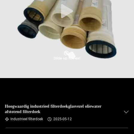
CONTACTEER
ONS
NIEUWS
VERZOEK
OM EEN
CITAAT
SITEMAP
PRIVACYBELEID
Hoogwaardig industrieel filterdoekglasvezel oliewater
afstotend filterdoek
Industrieel filterdoek
2025-05-12