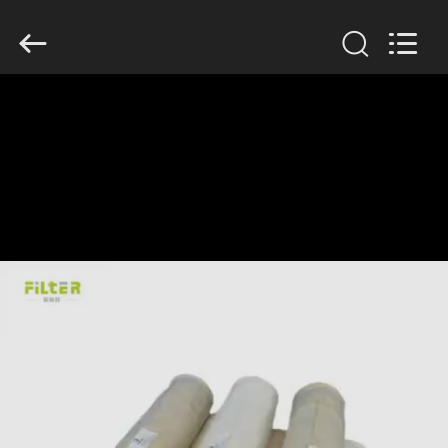
Filter
Environmental
Technology
Co.,Ltd..
All
Rights
Reserved.
HUIS
PRODUCTEN
OVER
ONS
FABRIEKSREIS
KWALITEITSCONTROLE