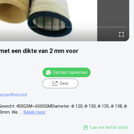
f met een dikte van 2 mm voor
Contact opnemen
Deel
esterfilterstof
lterGewicht: 450GSM~650GSMDiameter: Φ 120, Φ 130, Φ 135, Φ 138, Φ
mm. We ....
Bekijk meer
Laat een bericht achter.