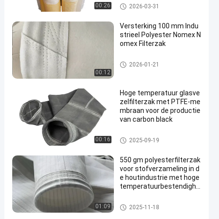
De zak van de polyesterfilter
00:26
2026-03-31
Versterking 100 mm Indu
strieel Polyester Nomex N
omex Filterzak
hoogtemperatuurfilterzakken
2026-01-21
00:12
Hoge temperatuur glasve
zelfilterzak met PTFE-me
mbraan voor de productie
van carbon black
filterzak van glasvezel
00:16
2025-09-19
550 gm polyesterfilterzak
voor stofverzameling in d
e houtindustrie met hoge
temperatuurbestendighe
id
De zak van de polyesterfilter
01:09
2025-11-18