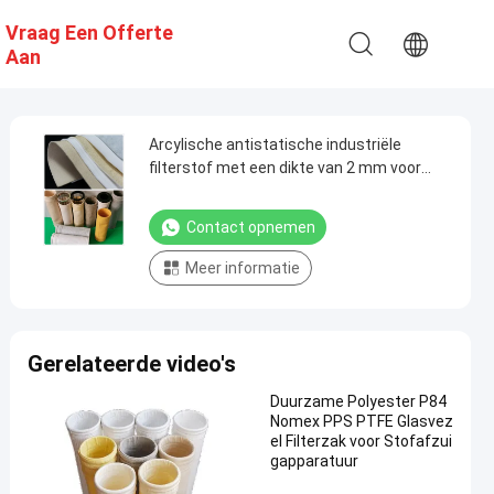
Vraag Een Offerte
Aan
Arcylische antistatische industriële
filterstof met een dikte van 2 mm voor
cementinstallaties
Contact opnemen
Meer informatie
Gerelateerde video's
Duurzame Polyester P84
Nomex PPS PTFE Glasvez
el Filterzak voor Stofafzui
gapparatuur