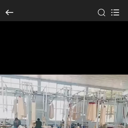
Filter
Environmental
Technology
Co.,Ltd..
All
Rights
Reserved.
HUIS
PRODUCTEN
OVER
ONS
FABRIEKSREIS
KWALITEITSCONTROLE