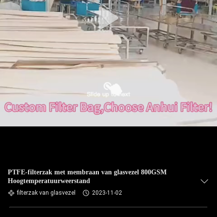
CONTACTEER
ONS
NIEUWS
VERZOEK
OM EEN
CITAAT
SITEMAP
PRIVACYBELEID
PTFE-filterzak met membraan van glasvezel 800GSM
Hoogtemperatuurweerstand
filterzak van glasvezel
2023-11-02