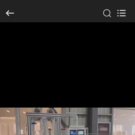
Filter
Environmental
Technology
Co.,Ltd..
All
Rights
Reserved.
HUIS
PRODUCTEN
OVER
ONS
FABRIEKSREIS
KWALITEITSCONTROLE