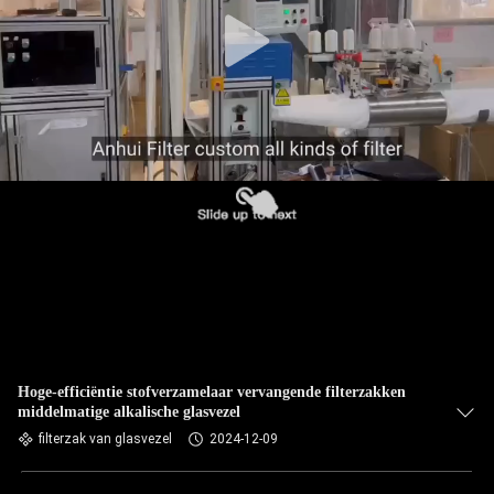
CONTACTEER
ONS
NIEUWS
VERZOEK
OM EEN
CITAAT
SITEMAP
PRIVACYBELEID
Hoge-efficiëntie stofverzamelaar vervangende filterzakken
middelmatige alkalische glasvezel
filterzak van glasvezel
2024-12-09