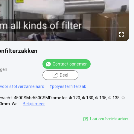
onfilterzakken
Contact opnemen
ngen
Deel
 voor stofverzamelaars
#
polyesterfilterzak
elGewicht: 450GSM~550GSMDiameter: Φ 120, Φ 130, Φ 135, Φ 138, Φ
0mm. We ...
Bekijk meer
Laat een bericht achter.