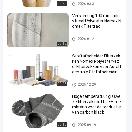
De zak van de polyesterfilter
00:26
2026-03-31
Versterking 100 mm Indu
strieel Polyester Nomex N
omex Filterzak
hoogtemperatuurfilterzakken
2026-01-21
00:12
Stoffafscheider Filterzak
ken Nomex Polyestervez
el Filterzakken voor Asfalt
centrale Stofafscheiding
met Hoge Treksterkte en
Hittebestendigheid
De zak van de polyesterfilter
00:35
2025-12-29
Hoge temperatuur glasve
zelfilterzak met PTFE-me
mbraan voor de productie
van carbon black
filterzak van glasvezel
00:16
2025-09-19