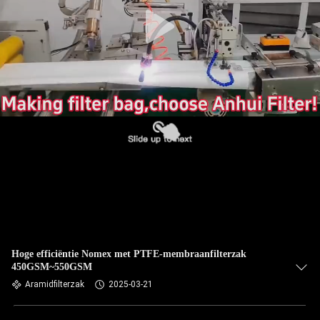
CONTACTEER
ONS
NIEUWS
VERZOEK
OM EEN
CITAAT
SITEMAP
PRIVACYBELEID
Hoge efficiëntie Nomex met PTFE-membraanfilterzak
450GSM~550GSM
Aramidfilterzak
2025-03-21