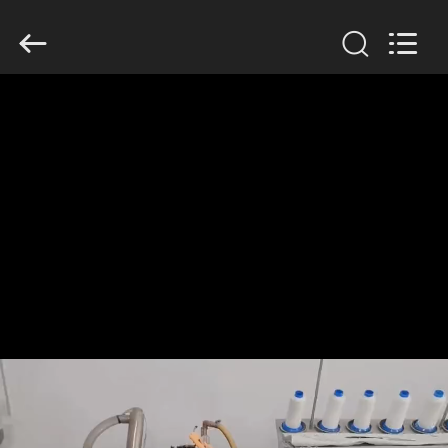
Filter
Environmental
Technology
Co.,Ltd..
All
Rights
Reserved.
HUIS
PRODUCTEN
OVER
ONS
FABRIEKSREIS
KWALITEITSCONTROLE