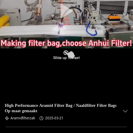
CONTACTEER
ONS
NIEUWS
VERZOEK
OM EEN
CITAAT
SITEMAP
PRIVACYBELEID
High Performance Aramid Filter Bag / Naaldfilter Filter Bags
Op maat gemaakt
Aramidfilterzak
2025-03-21