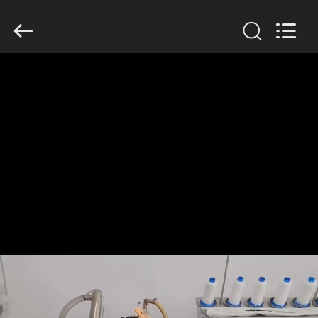
Filter
Environmental
Technology
Co.,Ltd..
All
Rights
Reserved.
HUIS
PRODUCTEN
OVER
ONS
FABRIEKSREIS
KWALITEITSCONTROLE