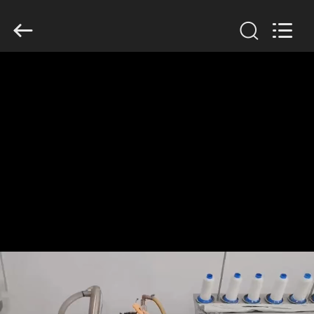
Filter
Environmental
Technology
Co.,Ltd..
All
Rights
Reserved.
HUIS
PRODUCTEN
OVER
ONS
FABRIEKSREIS
KWALITEITSCONTROLE