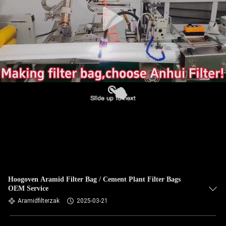
CONTACTEER
ONS
NIEUWS
VERZOEK
OM EEN
CITAAT
SITEMAP
PRIVACYBELEID
Hoogoven Aramid Filter Bag / Cement Plant Filter Bags
OEM Service
Aramidfilterzak
2025-03-21