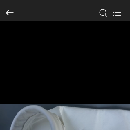
Filter
Environmental
Technology
Co.,Ltd..
All
Rights
Reserved.
HUIS
PRODUCTEN
OVER
ONS
FABRIEKSREIS
KWALITEITSCONTROLE