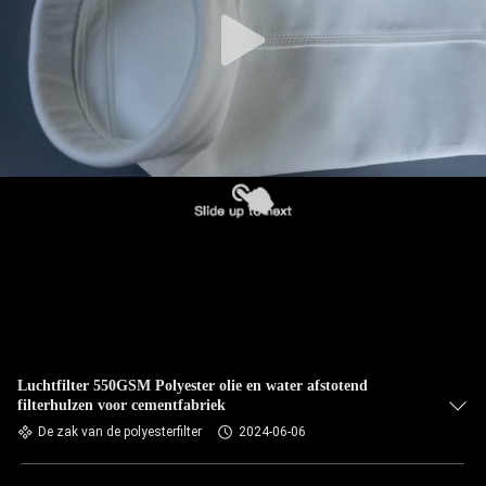
CONTACTEER
ONS
NIEUWS
VERZOEK
OM EEN
CITAAT
SITEMAP
PRIVACYBELEID
Luchtfilter 550GSM Polyester olie en water afstotend
filterhulzen voor cementfabriek
De zak van de polyesterfilter
2024-06-06