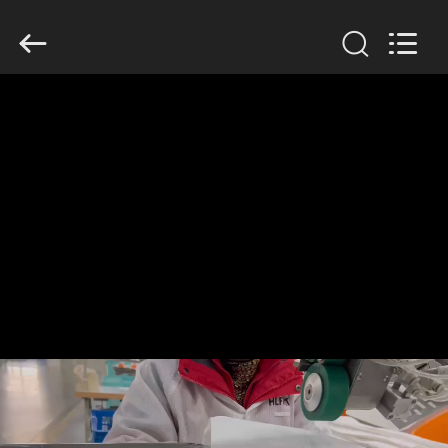
Filter
Environmental
Technology
Co.,Ltd..
All
Rights
Reserved.
HUIS
PRODUCTEN
OVER
ONS
FABRIEKSREIS
KWALITEITSCONTROLE