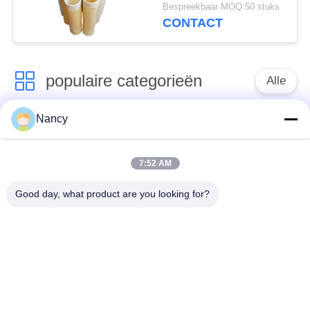
voor
Bespreekbaar MOQ:50 stuks
Stofafzuigapparatuur
CONTACT
populaire categorieën
Alle
Nancy
Stofopvangfilterzakken
Aramidfilterzak
7:52 AM
De zak van de
vloeistoffilterzak
polyesterfilter
Good day, what product are you looking for?
filterzak van
PTFE-filterzak
glasvezel
Filterzakken voor het
Vilten filterzakken
zakhuis