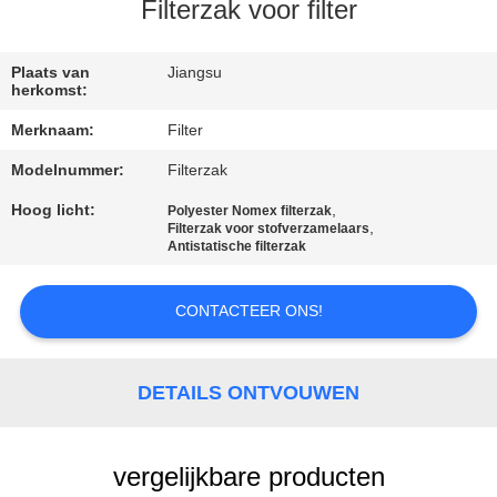
CONTACTEER
Filterzak voor filter
ONS
Plaats van
Jiangsu
herkomst:
NIEUWS
Merknaam:
Filter
Modelnummer:
Filterzak
VERZOEK
OM EEN
Hoog licht:
,
Polyester Nomex filterzak
,
Filterzak voor stofverzamelaars
CITAAT
Antistatische filterzak
CONTACTEER ONS!
SITEMAP
PRIVACYBELEID
DETAILS ONTVOUWEN
vergelijkbare producten