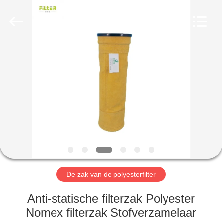
Filter
Environmental
Technology
Co.,Ltd..
All
Rights
Reserved.
HUIS
PRODUCTEN
OVER
ONS
FABRIEKSREIS
De zak van de polyesterfilter
KWALITEITSCONTROLE
Anti-statische filterzak Polyester
Nomex filterzak Stofverzamelaar