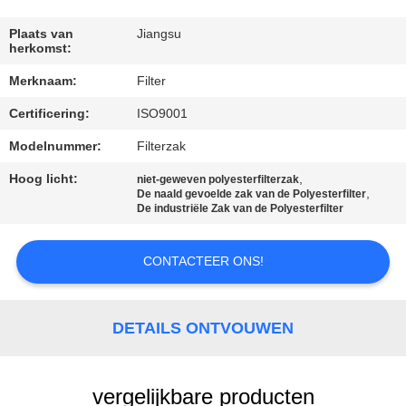
CONTACTEER
ONS
Plaats van
Jiangsu
herkomst:
Merknaam:
Filter
NIEUWS
Certificering:
ISO9001
VERZOEK
Modelnummer:
Filterzak
OM EEN
Hoog licht:
,
niet-geweven polyesterfilterzak
,
De naald gevoelde zak van de Polyesterfilter
CITAAT
De industriële Zak van de Polyesterfilter
SITEMAP
CONTACTEER ONS!
PRIVACYBELEID
DETAILS ONTVOUWEN
vergelijkbare producten