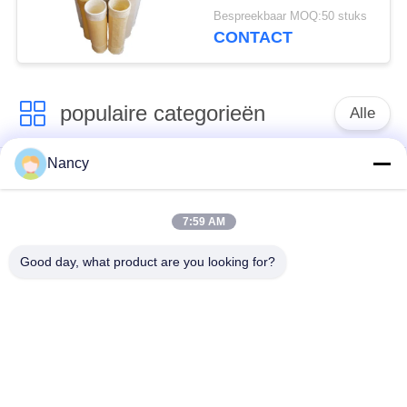
voor
Bespreekbaar MOQ:50 stuks
Stofafzuigapparatuur
CONTACT
populaire categorieën
Alle
Nancy
Stofopvangfilterzakken
Aramidfilterzak
7:59 AM
De zak van de
vloeistoffilterzak
polyesterfilter
Good day, what product are you looking for?
filterzak van
PTFE-filterzak
glasvezel
Filterzakken voor het
Vilten filterzakken
zakhuis