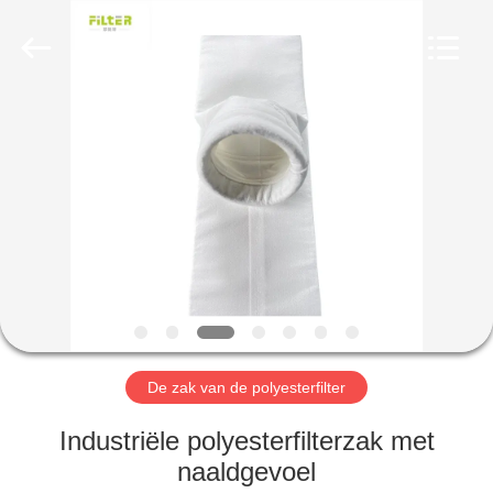
Filter
Environmental
Technology
Co.,Ltd..
All
Rights
Reserved.
HUIS
PRODUCTEN
OVER
ONS
FABRIEKSREIS
De zak van de polyesterfilter
KWALITEITSCONTROLE
Industriële polyesterfilterzak met
naaldgevoel