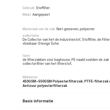
Gebruik:
Stoffilter
Maat:
Aangepast
Materiaal van de zak:
Niet-geweven, polyester
sollicitatie:
De Collector van het de industriestof, Stoffilter, de Filte
vloeibaar-Stevige Sche
Item:
de filterzakken voor baghouse, PE naald voelden de zak
collectorfilter van het filterstof,
Markeren:
,
450GSM~550GSM Polyesterfilterzak
PTFE-filterzak
Antizuur polyesterfilterzak
Basis informatie