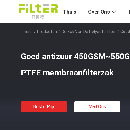
Thuis
Over Ons
Thuis
/
Producten
/
De Zak Van De Polyesterfilter
/
Goed
Goed antizuur 450GSM~550G
PTFE membraanfilterzak
Beste Prijs
Mail Ons