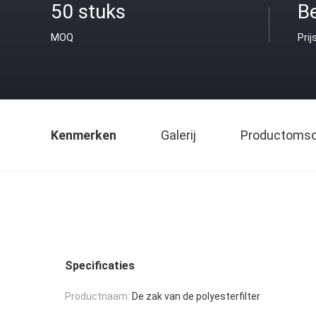
50 stuks
B
MOQ
Prij
Kenmerken
Galerij
Productomsch
Specificaties
Productnaam:
De zak van de polyesterfilter