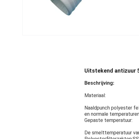
Uitstekend antizuur
Beschrijving:
Materiaal:
Naaldpunch polyester felt
en normale temperaturen
Gepaste temperatuur:
De smelttemperatuur van 
Polyesterfilterzaktop:S