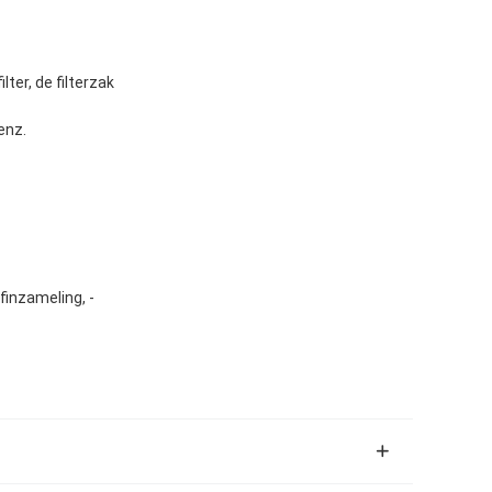
lter, de filterzak
enz.
inzameling, -