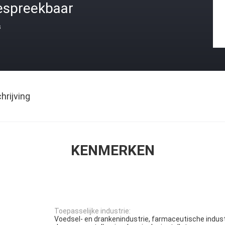
espreekbaar
s
rijving
KENMERKEN
Toepasselijke industrie:
Voedsel- en drankenindustrie, farmaceutische industr