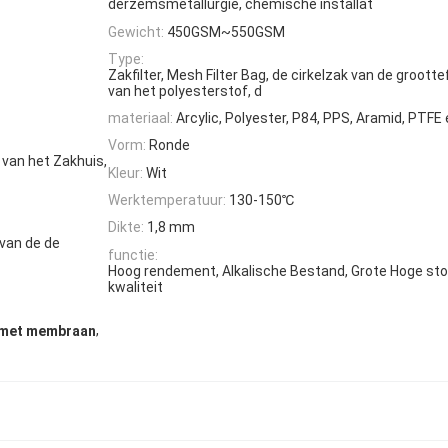
derzemsmetallurgie, chemische installat
Gewicht:
450GSM~550GSM
Type:
Zakfilter, Mesh Filter Bag, de cirkelzak van de groottefi
van het polyesterstof, d
materiaal:
Arcylic, Polyester, P84, PPS, Aramid, PTFE 
Vorm:
Ronde
r van het Zakhuis,
Kleur:
Wit
Werktemperatuur:
130-150℃
Dikte:
1,8 mm
 van de de
functie:
Hoog rendement, Alkalische Bestand, Grote Hoge stof
kwaliteit
,
 met membraan