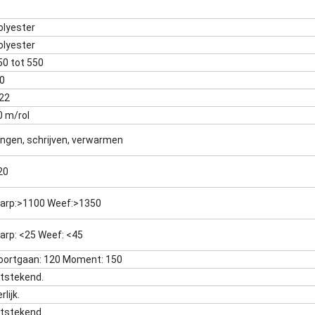
olyester
olyester
50 tot 550
.0
 22
0 m/rol
ingen, schrijven, verwarmen
20
arp:>1100 Weef:>1350
arp: <25 Weef: <45
oortgaan: 120 Moment: 150
itstekend.
rlijk.
itstekend.