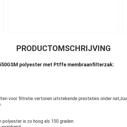
PRODUCTOMSCHRIJVING
 550GSM polyester met Ptffe membraanfilterzak:
en voor filtratie vertonen uitstekende prestaties onder nat,zuur
.
polyester is zo hoog als 150 graden.
S-snapband.