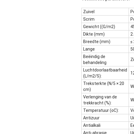
Zuivel
P
Scrim
P
Gewicht ((G/m2)
4
Dikte (mm)
2
Breedte (mm)
≤
Lange
5
Beëindig de
Z
behandeling
Luchtdoorlaatbaarheid
1
(L/m2/S):
Treksterkte (N/5 × 20
W
cm)
Verlenging van de
W
trekkracht (%):
Temperatuur (oC):
V
Antizuur
U
Antialkali
Ee
Anti-abrasie
U