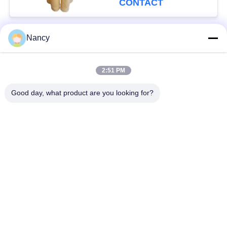
CONTACT
Nancy
populaire categorieën
Alle
2:51 PM
Stofopvangfilterzakken
Aramidfilterzak
Good day, what product are you looking for?
De zak van de
vloeistoffilterzak
polyesterfilter
filterzak van
PTFE-filterzak
glasvezel
Filterzakken voor het
Vilten filterzakken
zakhuis