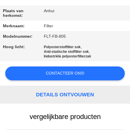
CONTACTEER
ONS
Plaats van
Anhui
herkomst:
Merknaam:
Filter
NIEUWS
Modelnummer:
FLT-FB-805
VERZOEK
Hoog licht:
,
Polyesterstoffilter sok
,
Anti-statische stoffilter sok
OM EEN
Industriële polyesterfilterzak
CITAAT
CONTACTEER ONS!
SITEMAP
DETAILS ONTVOUWEN
PRIVACYBELEID
vergelijkbare producten