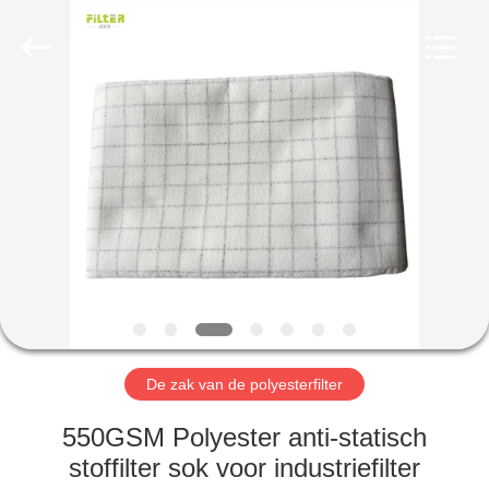
Filter
Environmental
Technology
Co.,Ltd..
All
Rights
Reserved.
HUIS
PRODUCTEN
OVER
ONS
FABRIEKSREIS
De zak van de polyesterfilter
KWALITEITSCONTROLE
550GSM Polyester anti-statisch
stoffilter sok voor industriefilter