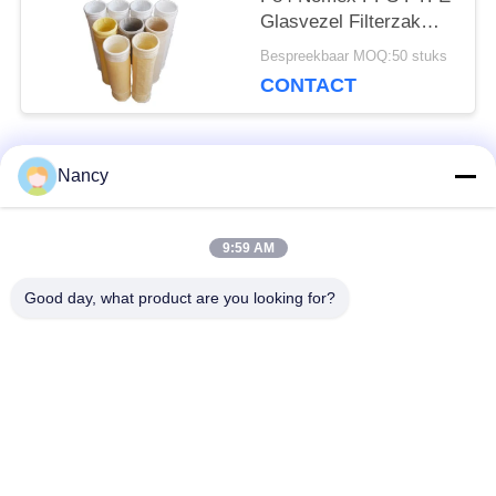
Glasvezel Filterzak
voor
Bespreekbaar MOQ:50 stuks
Stofafzuigapparatuur
CONTACT
Nancy
populaire categorieën
Alle
9:59 AM
Stofopvangfilterzakken
Aramidfilterzak
Good day, what product are you looking for?
De zak van de
vloeistoffilterzak
polyesterfilter
filterzak van
PTFE-filterzak
glasvezel