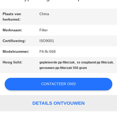
Plaats van
China
CONTACTEER
herkomst:
ONS
Merknaam:
Filter
Certificering:
ISO9001
NIEUWS
Modelnummer:
Flt-fb-568
Hoog licht:
,
,
gepleteerde pp-filterzak
ss snapband pp filterzak
VERZOEK
gevouwen pp-filterzak 550 gram
OM EEN
CONTACTEER ONS!
CITAAT
DETAILS ONTVOUWEN
SITEMAP