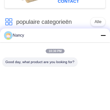
CONTACT
mijnbouw
populaire categorieën
Alle
Nancy
Stofopvangfilterzakken
Aramidfilterzak
10:30 PM
De zak van de
vloeistoffilterzak
polyesterfilter
Good day, what product are you looking for?
filterzak van
PTFE-filterzak
glasvezel
Filterzakken voor het
Vilten filterzakken
zakhuis