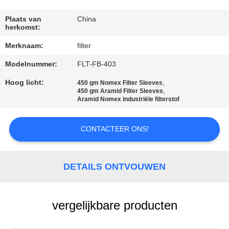
CONTACTEER
ONS
Plaats van
China
herkomst:
Merknaam:
filter
NIEUWS
Modelnummer:
FLT-FB-403
VERZOEK
Hoog licht:
,
450 gm Nomex Filter Sleeves
,
450 gm Aramid Filter Sleeves
OM EEN
Aramid Nomex industriële filterstof
CITAAT
CONTACTEER ONS!
SITEMAP
DETAILS ONTVOUWEN
PRIVACYBELEID
vergelijkbare producten