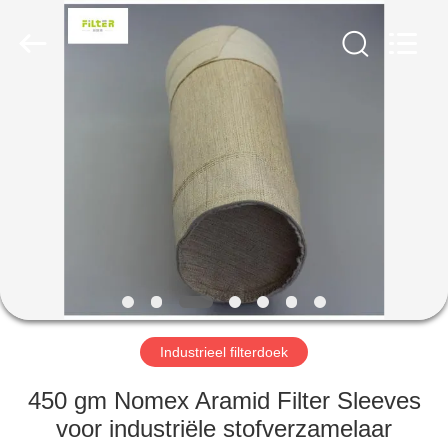
Filter
Environmental
Technology
Co.,Ltd..
All
Rights
Reserved.
HUIS
PRODUCTEN
OVER
ONS
FABRIEKSREIS
Industrieel filterdoek
KWALITEITSCONTROLE
450 gm Nomex Aramid Filter Sleeves
voor industriële stofverzamelaar