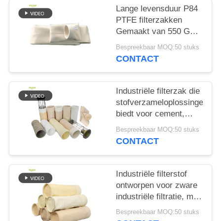
Lange levensduur P84
PTFE filterzakken
Gemaakt van 550 GSM
P84 filterdoek voor
Bespreekbaar MOQ:50 stuks
diverse industriële
CONTACT
stofafzuigings- en
filtersystemen
Industriële filterzak die
stofverzameloplossingen
biedt voor cement,
steenkoolmijnen en
Bespreekbaar MOQ:50 stuks
staalfabrieken met
CONTACT
verschillende
vezelopties
Industriële filterstof
ontworpen voor zware
industriële filtratie, met
inbegrip van
Bespreekbaar MOQ:50 stuks
asfaltcement en