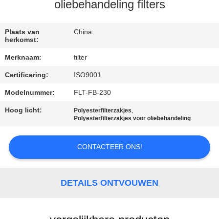
CONTACTEER
oliebehandeling filters
ONS
Plaats van
China
herkomst:
NIEUWS
Merknaam:
filter
Certificering:
ISO9001
VERZOEK
OM EEN
Modelnummer:
FLT-FB-230
CITAAT
Hoog licht:
,
Polyesterfilterzakjes
Polyesterfilterzakjes voor oliebehandeling
SITEMAP
CONTACTEER ONS!
PRIVACYBELEID
DETAILS ONTVOUWEN