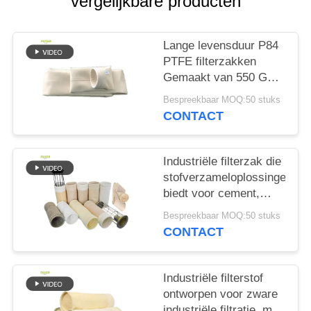
vergelijkbare producten
Lange levensduur P84
PTFE filterzakken
Gemaakt van 550 GSM
P84 filterdoek voor
Bespreekbaar MOQ:50 stuks
diverse industriële
CONTACT
stofafzuigings- en
filtersystemen
Industriële filterzak die
stofverzameloplossingen
biedt voor cement,
steenkoolmijnen en
Bespreekbaar MOQ:50 stuks
staalfabrieken met
CONTACT
verschillende
vezelopties
Industriële filterstof
ontworpen voor zware
industriële filtratie, met