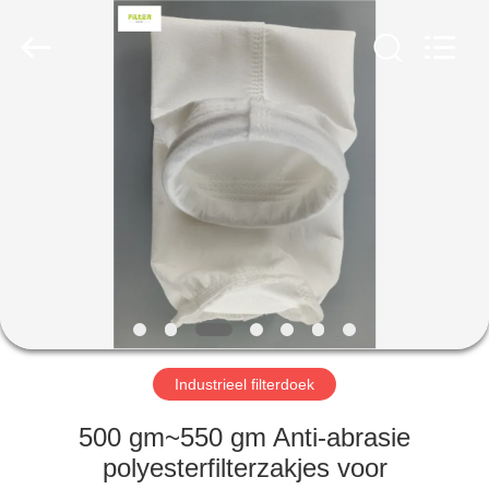
Filter
Environmental
Technology
Co.,Ltd..
All
Rights
Reserved.
HUIS
PRODUCTEN
OVER
ONS
FABRIEKSREIS
Industrieel filterdoek
KWALITEITSCONTROLE
500 gm~550 gm Anti-abrasie
polyesterfilterzakjes voor