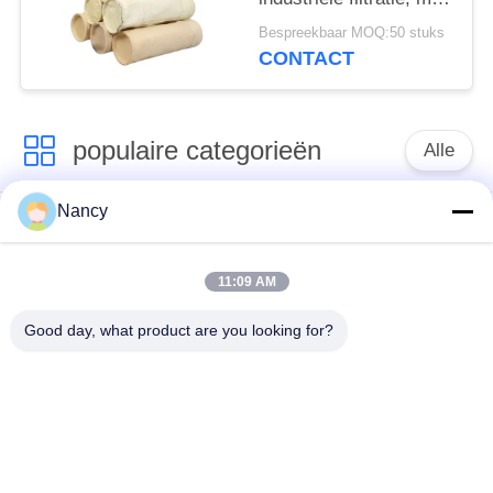
inbegrip van
Bespreekbaar MOQ:50 stuks
asfaltcement en
CONTACT
mijnbouw
populaire categorieën
Alle
Nancy
Stofopvangfilterzakken
Aramidfilterzak
11:09 AM
De zak van de
vloeistoffilterzak
polyesterfilter
Good day, what product are you looking for?
filterzak van
PTFE-filterzak
glasvezel
Filterzakken voor het
Vilten filterzakken