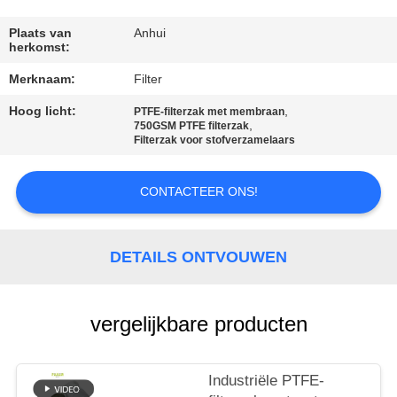
CONTACTEER
ONS
Plaats van
Anhui
herkomst:
Merknaam:
Filter
NIEUWS
Hoog licht:
,
PTFE-filterzak met membraan
,
750GSM PTFE filterzak
VERZOEK
Filterzak voor stofverzamelaars
OM EEN
CONTACTEER ONS!
CITAAT
SITEMAP
DETAILS ONTVOUWEN
PRIVACYBELEID
vergelijkbare producten
Industriële PTFE-