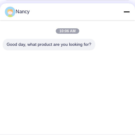
diverse fabrieken
Nancy
populaire categorieën
Alle
10:06 AM
Stofopvangfilterzakken
Aramidfilterzak
Good day, what product are you looking for?
De zak van de
vloeistoffilterzak
polyesterfilter
filterzak van
PTFE-filterzak
glasvezel
Filterzakken voor het
Vilten filterzakken
zakhuis