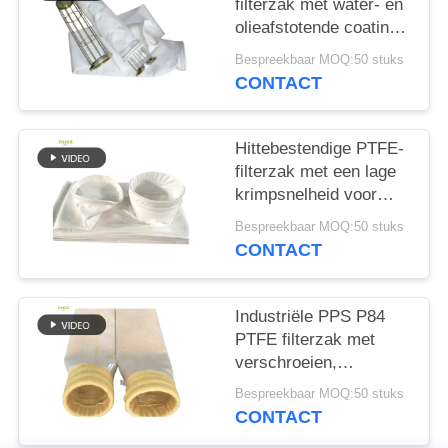
filterzak met water- en
olieafstotende coating
en hoge treksterkte
Bespreekbaar MOQ:50 stuks
voor
CONTACT
verbrandingstoepassingen
Hittebestendige PTFE-
filterzak met een lage
krimpsnelheid voor
asfaltmenginstallaties
Bespreekbaar MOQ:50 stuks
en industriële
CONTACT
stofverzamelsystemen
Industriële PPS P84
PTFE filterzak met
verschroeien,
kalanderen en PTFE-
Bespreekbaar MOQ:50 stuks
dompelbehandeling
CONTACT
voor stof filtratie in