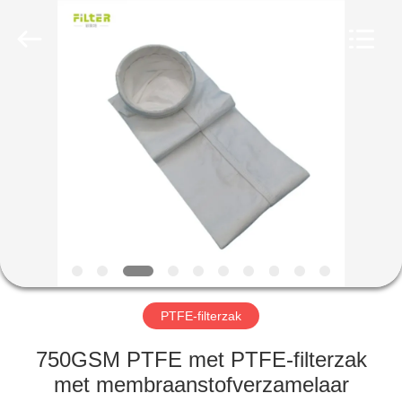
Filter
Environmental
Technology
Co.,Ltd..
All
Rights
Reserved.
HUIS
PRODUCTEN
OVER
ONS
FABRIEKSREIS
PTFE-filterzak
KWALITEITSCONTROLE
750GSM PTFE met PTFE-filterzak
met membraanstofverzamelaar