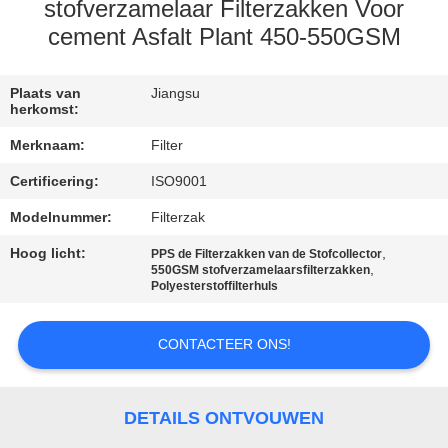
CONTACTEER
stofverzamelaar Filterzakken Voor
ONS
cement Asfalt Plant 450-550GSM
NIEUWS
Plaats van
Jiangsu
herkomst:
Merknaam:
Filter
VERZOEK
Certificering:
ISO9001
OM EEN
Modelnummer:
Filterzak
CITAAT
Hoog licht:
,
PPS de Filterzakken van de Stofcollector
,
550GSM stofverzamelaarsfilterzakken
SITEMAP
Polyesterstoffilterhuls
CONTACTEER ONS!
PRIVACYBELEID
DETAILS ONTVOUWEN