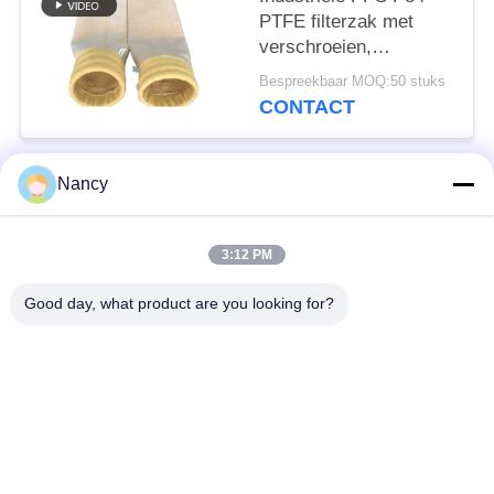
PTFE filterzak met
verschroeien,
kalanderen en PTFE-
Bespreekbaar MOQ:50 stuks
dompelbehandeling
CONTACT
voor stof filtratie in
diverse fabrieken
Nancy
populaire categorieën
Alle
3:12 PM
Stofopvangfilterzakken
Aramidfilterzak
Good day, what product are you looking for?
De zak van de
vloeistoffilterzak
polyesterfilter
filterzak van
PTFE-filterzak
glasvezel