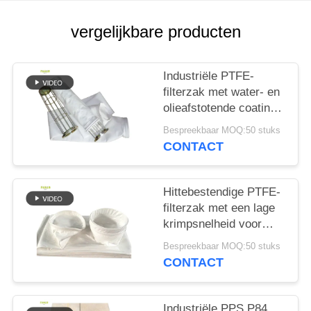
vergelijkbare producten
Industriële PTFE-
filterzak met water- en
olieafstotende coating
en hoge treksterkte
Bespreekbaar MOQ:50 stuks
voor
CONTACT
verbrandingstoepassingen
Hittebestendige PTFE-
filterzak met een lage
krimpsnelheid voor
asfaltmenginstallaties
Bespreekbaar MOQ:50 stuks
en industriële
CONTACT
stofverzamelsystemen
Industriële PPS P84