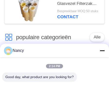
Glasvezel Filterzak
voor
Bespreekbaar MOQ:50 stuks
Stofafzuigapparatuur
CONTACT
populaire categorieën
Alle
Nancy
Stofopvangfilterzakken
Aramidfilterzak
2:14 PM
De zak van de
vloeistoffilterzak
polyesterfilter
Good day, what product are you looking for?
filterzak van
PTFE-filterzak
glasvezel
Filterzakken voor het