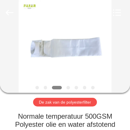
Filter
Environmental
Technology
Co.,Ltd..
All
Rights
Reserved.
HUIS
PRODUCTEN
OVER
ONS
FABRIEKSREIS
De zak van de polyesterfilter
KWALITEITSCONTROLE
Normale temperatuur 500GSM
Polyester olie en water afstotend