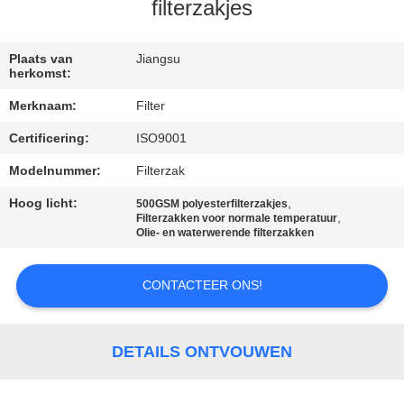
CONTACTEER
filterzakjes
ONS
Plaats van
Jiangsu
herkomst:
NIEUWS
Merknaam:
Filter
Certificering:
ISO9001
VERZOEK
OM EEN
Modelnummer:
Filterzak
CITAAT
Hoog licht:
,
500GSM polyesterfilterzakjes
,
Filterzakken voor normale temperatuur
Olie- en waterwerende filterzakken
SITEMAP
CONTACTEER ONS!
PRIVACYBELEID
DETAILS ONTVOUWEN