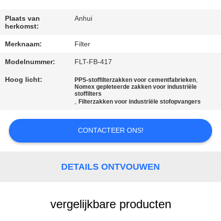
CONTACTEER
ONS
Plaats van
Anhui
herkomst:
Merknaam:
Filter
NIEUWS
Modelnummer:
FLT-FB-417
VERZOEK
Hoog licht:
,
PPS-stoffilterzakken voor cementfabrieken
Nomex gepleteerde zakken voor industriële
OM EEN
stoffilters
,
Filterzakken voor industriële stofopvangers
CITAAT
CONTACTEER ONS!
SITEMAP
DETAILS ONTVOUWEN
PRIVACYBELEID
vergelijkbare producten