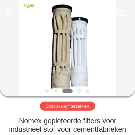
Filter
Environmental
Technology
Co.,Ltd..
All
Rights
Reserved.
HUIS
PRODUCTEN
OVER
ONS
FABRIEKSREIS
Stofopvangfilterzakken
KWALITEITSCONTROLE
Nomex gepleteerde filters voor
industrieel stof voor cementfabrieken