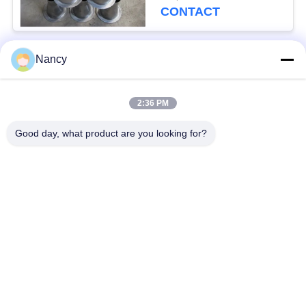
CONTACT
Nancy
populaire categorieën
Alle
2:36 PM
Stofopvangfilterzakken
Aramidfilterzak
Good day, what product are you looking for?
De zak van de
vloeistoffilterzak
polyesterfilter
filterzak van
PTFE-filterzak
glasvezel
Filterzakken voor het
Vilten filterzakken
zakhuis