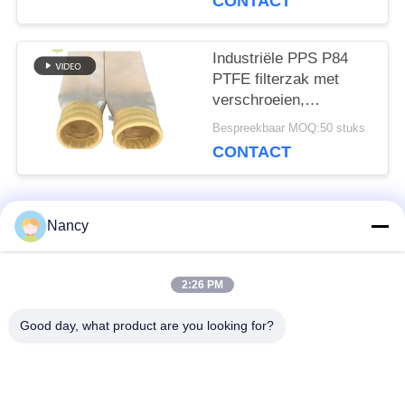
CONTACT
stofverzamelsystemen
Industriële PPS P84
PTFE filterzak met
verschroeien,
kalanderen en PTFE-
Bespreekbaar MOQ:50 stuks
dompelbehandeling
CONTACT
voor stof filtratie in
diverse fabrieken
Nancy
populaire categorieën
Alle
2:26 PM
Stofopvangfilterzakken
Aramidfilterzak
Good day, what product are you looking for?
De zak van de
vloeistoffilterzak
polyesterfilter