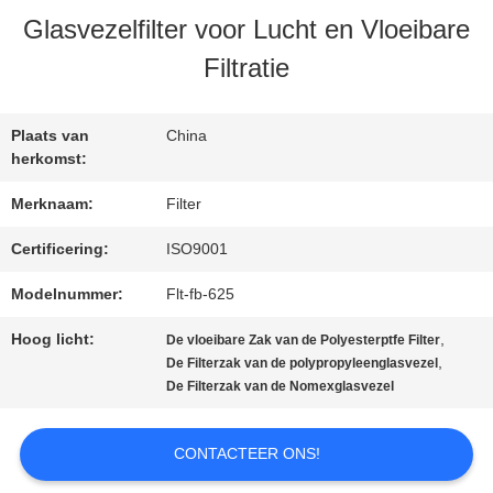
Glasvezelfilter voor Lucht en Vloeibare
Filtratie
CONTACTEER
ONS
Plaats van
China
herkomst:
NIEUWS
Merknaam:
Filter
Certificering:
ISO9001
VERZOEK
Modelnummer:
Flt-fb-625
OM EEN
Hoog licht:
,
De vloeibare Zak van de Polyesterptfe Filter
,
De Filterzak van de polypropyleenglasvezel
CITAAT
De Filterzak van de Nomexglasvezel
SITEMAP
CONTACTEER ONS!