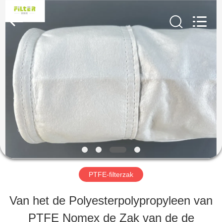
Filter
Environmental
Technology
Co.,Ltd..
All
Rights
HUIS
Reserved.
PRODUCTEN
OVER
ONS
PTFE-filterzak
FABRIEKSREIS
Van het de Polyesterpolypropyleen van
PTFE Nomex de Zak van de de
KWALITEITSCONTROLE