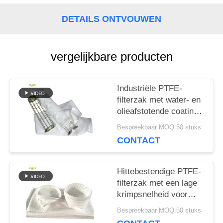
PRIVACYBELEID
DETAILS ONTVOUWEN
vergelijkbare producten
Industriële PTFE-
filterzak met water- en
olieafstotende coating
en hoge treksterkte
Bespreekbaar MOQ:50 stuks
voor
CONTACT
verbrandingstoepassingen
Hittebestendige PTFE-
filterzak met een lage
krimpsnelheid voor
asfaltmenginstallaties
Bespreekbaar MOQ:50 stuks
en industriële