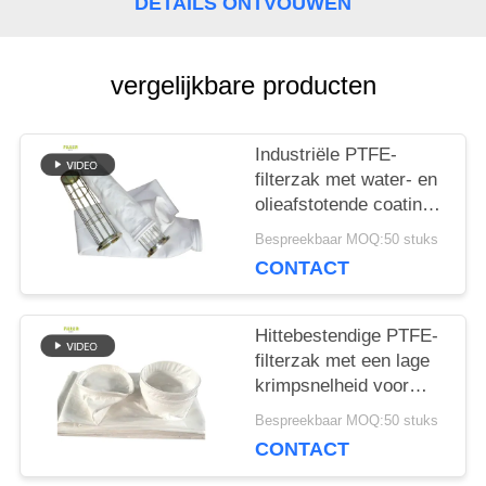
DETAILS ONTVOUWEN
PRIVACYBELEID
vergelijkbare producten
Industriële PTFE-
filterzak met water- en
olieafstotende coating
en hoge treksterkte
Bespreekbaar MOQ:50 stuks
voor
CONTACT
verbrandingstoepassingen
Hittebestendige PTFE-
filterzak met een lage
krimpsnelheid voor
asfaltmenginstallaties
Bespreekbaar MOQ:50 stuks
en industriële
CONTACT
stofverzamelsystemen