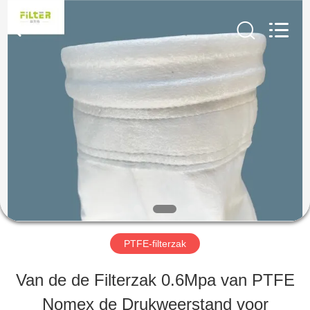
Filter
Environmental
Technology
Co.,Ltd..
All
Rights
HUIS
Reserved.
PRODUCTEN
OVER
ONS
PTFE-filterzak
FABRIEKSREIS
Van de de Filterzak 0.6Mpa van PTFE
Nomex de Drukweerstand voor
KWALITEITSCONTROLE