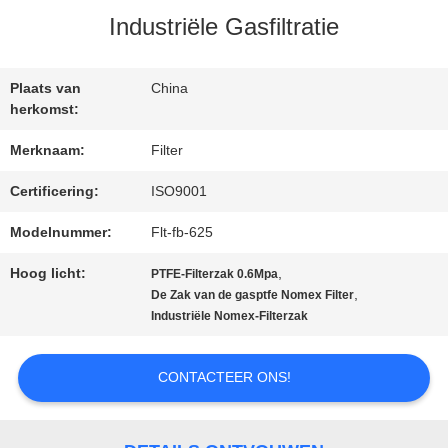
Industriële Gasfiltratie
CONTACTEER
Plaats van
China
ONS
herkomst:
Merknaam:
Filter
NIEUWS
Certificering:
ISO9001
Modelnummer:
Flt-fb-625
VERZOEK
Hoog licht:
,
PTFE-Filterzak 0.6Mpa
OM EEN
,
De Zak van de gasptfe Nomex Filter
Industriële Nomex-Filterzak
CITAAT
CONTACTEER ONS!
SITEMAP