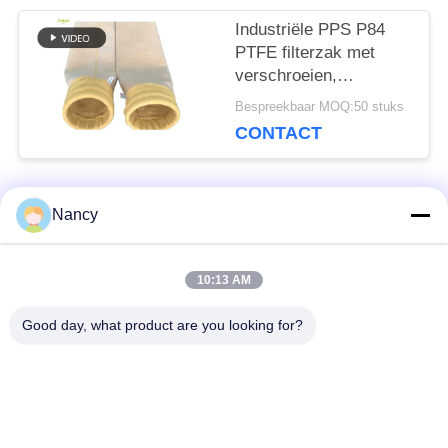
Industriële PPS P84
PTFE filterzak met
verschroeien,
kalanderen en PTFE-
Bespreekbaar MOQ:50 stuks
dompelbehandeling
CONTACT
voor stof filtratie in
diverse fabrieken
Nancy
populaire categorieën
Alle
10:13 AM
Stofopvangfilterzakken
Aramidfilterzak
Good day, what product are you looking for?
De zak van de
vloeistoffilterzak
polyesterfilter
filterzak van