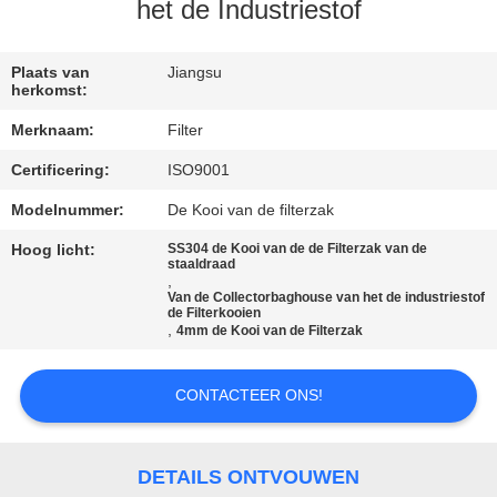
CONTACTEER
het de Industriestof
ONS
Plaats van
Jiangsu
herkomst:
NIEUWS
Merknaam:
Filter
Certificering:
ISO9001
VERZOEK
OM EEN
Modelnummer:
De Kooi van de filterzak
CITAAT
Hoog licht:
SS304 de Kooi van de de Filterzak van de
staaldraad
,
Van de Collectorbaghouse van het de industriestof
de Filterkooien
SITEMAP
,
4mm de Kooi van de Filterzak
PRIVACYBELEID
CONTACTEER ONS!
DETAILS ONTVOUWEN