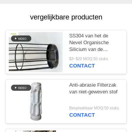
vergelijkbare producten
SS304 van het de
Nevel Organische
Silicium van de
filterkooi de
$3~$20 MOQ:50 stuks
Oppervlaktebehandelingskar
CONTACT
Verpakking
Anti-abrasie Filterzak
van niet-geweven stof
Bespreekbaar MOQ:50 stuks
CONTACT