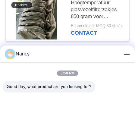
Hoogtemperatuur
glasvezelfilterzakjes
850 gram voor
cementfabrieken
Bespreekbaar MOQ:50 stuks
CONTACT
Nancy
populaire categorieën
Alle
6:58 PM
Stofopvangfilterzakken
Aramidfilterzak
Good day, what product are you looking for?
De zak van de
vloeistoffilterzak
polyesterfilter
filterzak van
PTFE-filterzak
glasvezel