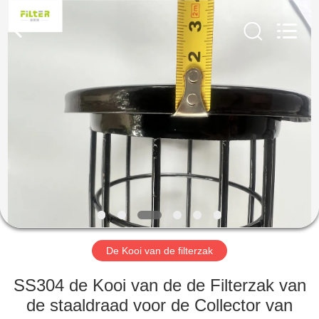
Filter
Environmental
Technology
Co.,Ltd..
All
Rights
Reserved.
HUIS
PRODUCTEN
OVER
ONS
FABRIEKSREIS
De Kooi van de filterzak
KWALITEITSCONTROLE
SS304 de Kooi van de de Filterzak van
de staaldraad voor de Collector van