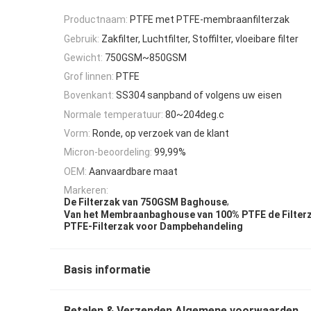
Productnaam:
PTFE met PTFE-membraanfilterzak
Gebruik:
Zakfilter, Luchtfilter, Stoffilter, vloeibare filter
Gewicht:
750GSM~850GSM
Grof linnen:
PTFE
Bovenkant:
SS304 sanpband of volgens uw eisen
Normale temperatuur:
80~204deg.c
Vorm:
Ronde, op verzoek van de klant
Micron-beoordeling:
99,99%
OEM:
Aanvaardbare maat
Markeren:
,
De Filterzak van 750GSM Baghouse
Van het Membraanbaghouse van 100% PTFE de Filter
PTFE-Filterzak voor Dampbehandeling
Basis informatie
Betalen & Verzenden Algemene voorwaarden