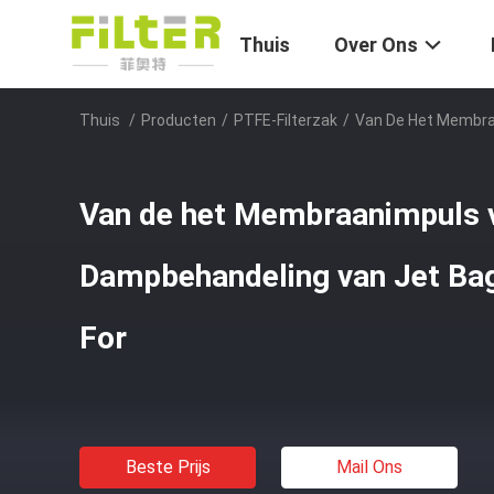
Thuis
Over Ons
Thuis
/
Producten
/
PTFE-Filterzak
/
Van De Het Membra
Van de het Membraanimpuls 
Dampbehandeling van Jet Bag
For
Beste Prijs
Mail Ons