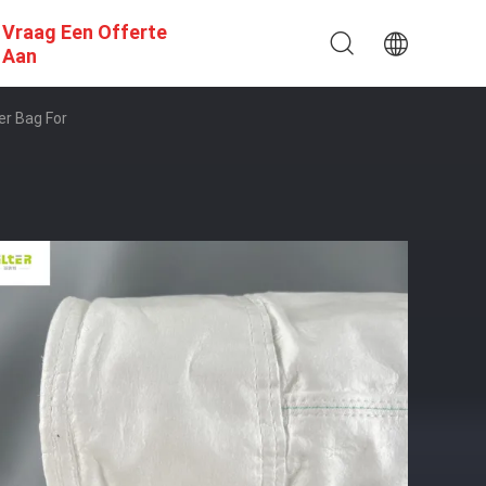
Vraag Een Offerte
Aan
r Bag For