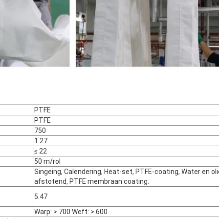
PTFE
PTFE
750
1.27
≤ 22
50 m/rol
Singeing, Calendering, Heat-set, PTFE-coating, Water en oli
afstotend, PTFE membraan coating.
5.47
Warp: > 700 Weft: > 600