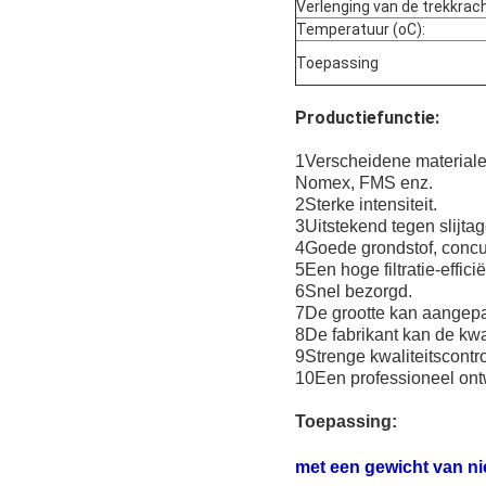
Verlenging van de trekkrach
Temperatuur (oC):
Toepassing
Productiefunctie:
1Verscheidene materialen
Nomex, FMS enz.
2Sterke intensiteit.
3Uitstekend tegen slijta
4Goede grondstof, concur
5Een hoge filtratie-efficië
6Snel bezorgd.
7De grootte kan aangep
8De fabrikant kan de kwal
9Strenge kwaliteitscontro
10Een professioneel ontw
Toepassing:
met een gewicht van ni