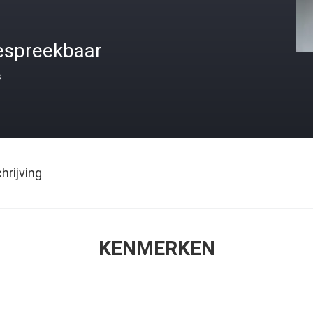
espreekbaar
s
rijving
KENMERKEN