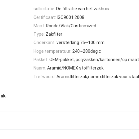
sollicitatie:
De filtratie van het zakhuis
Certificaat:
ISO9001:2008
Maat:
Ronde/Vlak/Custiomized
Type:
Zakfilter
Onderkant:
versterking 75~100 mm
Hoge temperatuur:
240~280deg.c
Pakket:
OEM-pakket, polyzakken/kartonnen/op maa
Naam:
Aramid/NOMEX stoffilterzak
Trefwoord:
Aramidfilterzak,nomexfilterzak voor staa
,
zak