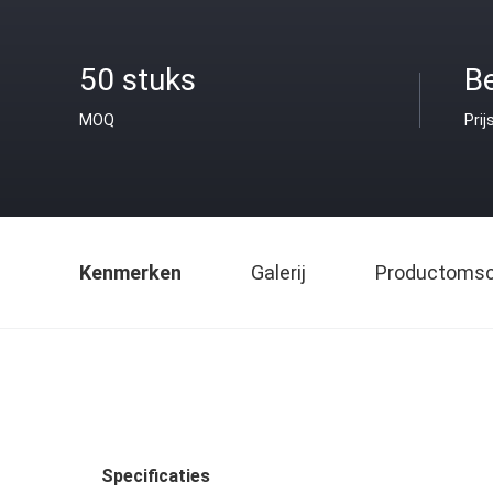
50 stuks
B
MOQ
Prij
Kenmerken
Galerij
Productomsch
Specificaties