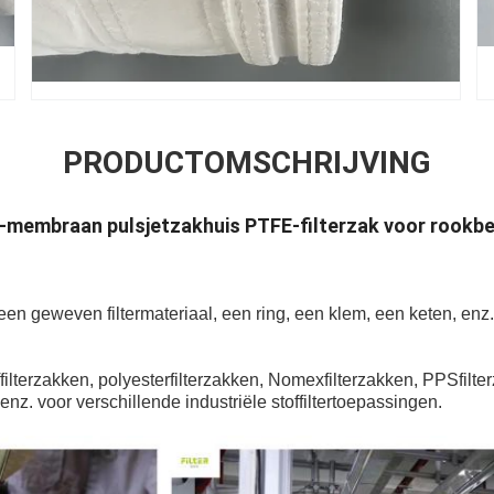
PRODUCTOMSCHRIJVING
membraan pulsjetzakhuis PTFE-filterzak voor rookbe
 een geweven filtermateriaal, een ring, een klem, een keten, en
offilterzakken, polyesterfilterzakken, Nomexfilterzakken, PPSfilte
z. voor verschillende industriële stoffiltertoepassingen.