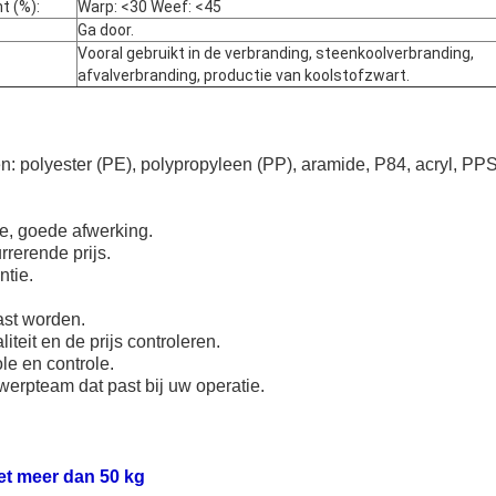
t (%):
Warp: <30 Weef: <45
Ga door.
Vooral gebruikt in de verbranding, steenkoolverbranding,
afvalverbranding, productie van koolstofzwart.
: polyester (PE), polypropyleen (PP), aramide, P84, acryl, PP
ge, goede afwerking.
rerende prijs.
ntie.
ast worden.
iteit en de prijs controleren.
le en controle.
erpteam dat past bij uw operatie.
et meer dan 50 kg