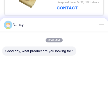
met PTFE-membraan
Bespreekbaar MOQ:100 stuks
CONTACT
Nancy
populaire categorieën
Alle
8:44 AM
Stofopvangfilterzakken
Aramidfilterzak
Good day, what product are you looking for?
De zak van de
vloeistoffilterzak
polyesterfilter
filterzak van
PTFE-filterzak
glasvezel
Filterzakken voor het
Vilten filterzakken
zakhuis