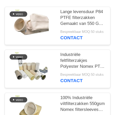
Lange levensduur P84
PTFE filterzakken
Gemaakt van 550 GSM
P84 filterdoek voor
Bespreekbaar MOQ:50 stuks
diverse industriële
CONTACT
stofafzuigings- en
filtersystemen
Industriële
feltfilterzakjes
Polyester Nomex PTFE
PPS P84 Glasvezel
Bespreekbaar MOQ:50 stuks
voor stofopvang in
CONTACT
cement- en
steenkoolmijnen,
staalfabrieken en
100% Industriële
aanverwante
viltfilterzakken 550gsm
industrieën
Nomex filtersleeves