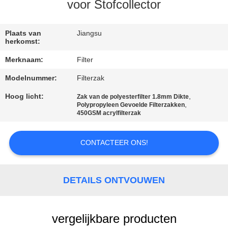
CONTACTEER
voor Stofcollector
ONS
Plaats van
Jiangsu
herkomst:
NIEUWS
Merknaam:
Filter
Modelnummer:
Filterzak
VERZOEK
OM EEN
Hoog licht:
,
Zak van de polyesterfilter 1.8mm Dikte
,
Polypropyleen Gevoelde Filterzakken
CITAAT
450GSM acrylfilterzak
CONTACTEER ONS!
SITEMAP
PRIVACYBELEID
DETAILS ONTVOUWEN
vergelijkbare producten