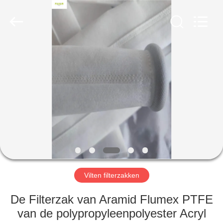
Filter
Environmental
Technology
Co.,Ltd..
All
Rights
Reserved.
HUIS
PRODUCTEN
OVER
ONS
FABRIEKSREIS
Vilten filterzakken
KWALITEITSCONTROLE
De Filterzak van Aramid Flumex PTFE
van de polypropyleenpolyester Acryl