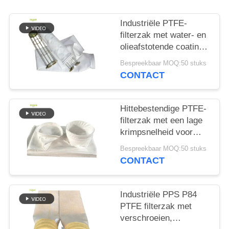
Industriële PTFE-
filterzak met water- en
olieafstotende coating
en hoge treksterkte
Bespreekbaar MOQ:50 stuks
voor
CONTACT
verbrandingstoepassingen
Hittebestendige PTFE-
filterzak met een lage
krimpsnelheid voor
asfaltmenginstallaties
Bespreekbaar MOQ:50 stuks
en industriële
CONTACT
stofverzamelsystemen
Industriële PPS P84
PTFE filterzak met
verschroeien,