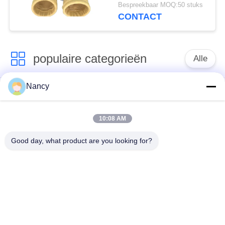
kalanderen en PTFE-
Bespreekbaar MOQ:50 stuks
dompelbehandeling
CONTACT
voor stof filtratie in
diverse fabrieken
populaire categorieën
Alle
Nancy
Stofopvangfilterzakken
Aramidfilterzak
10:08 AM
De zak van de
vloeistoffilterzak
polyesterfilter
Good day, what product are you looking for?
filterzak van
PTFE-filterzak
glasvezel
Filterzakken voor het
Vilten filterzakken
zakhuis