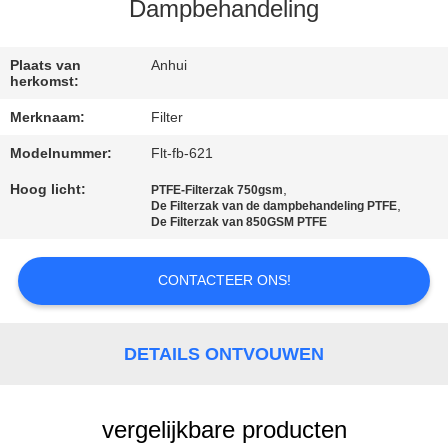
CONTACTEER
Dampbehandeling
ONS
Plaats van
Anhui
herkomst:
NIEUWS
Merknaam:
Filter
Modelnummer:
Flt-fb-621
VERZOEK
OM EEN
Hoog licht:
,
PTFE-Filterzak 750gsm
,
De Filterzak van de dampbehandeling PTFE
CITAAT
De Filterzak van 850GSM PTFE
CONTACTEER ONS!
SITEMAP
PRIVACYBELEID
DETAILS ONTVOUWEN
vergelijkbare producten