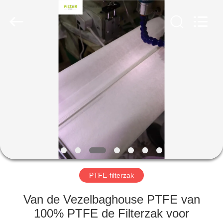
Filter
Environmental
Technology
Co.,Ltd..
All
Rights
Reserved.
HUIS
PRODUCTEN
OVER
ONS
FABRIEKSREIS
PTFE-filterzak
KWALITEITSCONTROLE
Van de Vezelbaghouse PTFE van
100% PTFE de Filterzak voor