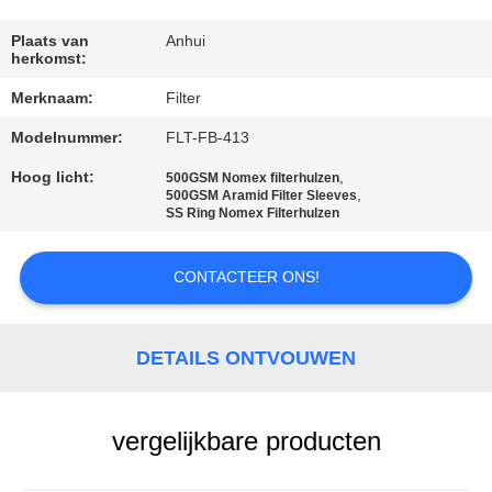
CONTACTEER
ONS
Plaats van
Anhui
herkomst:
Merknaam:
Filter
NIEUWS
Modelnummer:
FLT-FB-413
VERZOEK
Hoog licht:
,
500GSM Nomex filterhulzen
,
500GSM Aramid Filter Sleeves
OM EEN
SS Ring Nomex Filterhulzen
CITAAT
CONTACTEER ONS!
SITEMAP
DETAILS ONTVOUWEN
PRIVACYBELEID
vergelijkbare producten