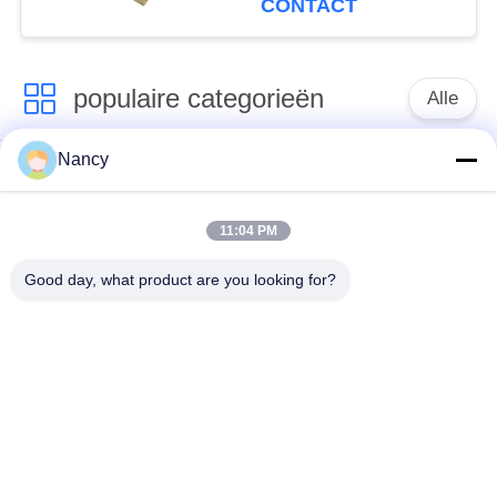
CONTACT
populaire categorieën
Alle
Nancy
Stofopvangfilterzakken
Aramidfilterzak
11:04 PM
De zak van de
vloeistoffilterzak
polyesterfilter
Good day, what product are you looking for?
filterzak van
PTFE-filterzak
glasvezel
Filterzakken voor het
Vilten filterzakken
zakhuis