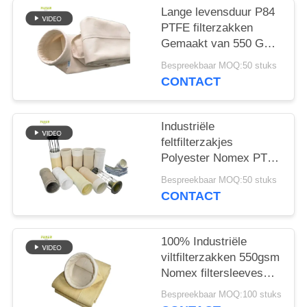
Lange levensduur P84
PTFE filterzakken
Gemaakt van 550 GSM
P84 filterdoek voor
Bespreekbaar MOQ:50 stuks
diverse industriële
CONTACT
stofafzuigings- en
filtersystemen
Industriële
feltfilterzakjes
Polyester Nomex PTFE
PPS P84 Glasvezel
Bespreekbaar MOQ:50 stuks
voor stofopvang in
CONTACT
cement- en
steenkoolmijnen,
staalfabrieken en
100% Industriële
aanverwante
viltfilterzakken 550gsm
industrieën
Nomex filtersleeves
met PTFE-membraan
Bespreekbaar MOQ:100 stuks