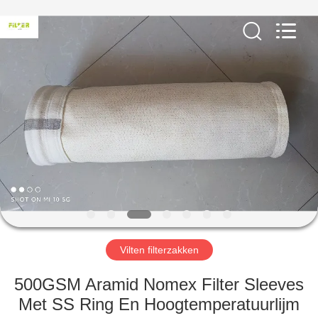
Filter
Environmental
Technology
Co.,Ltd..
All
Rights
Reserved.
HUIS
PRODUCTEN
OVER
ONS
FABRIEKSREIS
Vilten filterzakken
KWALITEITSCONTROLE
500GSM Aramid Nomex Filter Sleeves
Met SS Ring En Hoogtemperatuurlijm