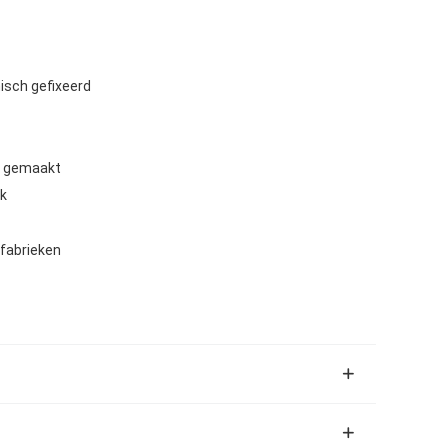
isch gefixeerd
t gemaakt
ak
lfabrieken