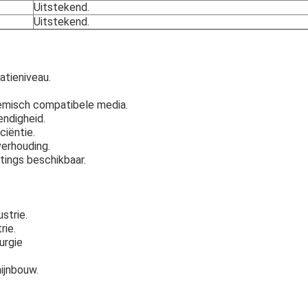
Uitstekend.
Uitstekend.
ratieniveau.
emisch compatibele media.
ndigheid.
iëntie.
erhouding.
atings beschikbaar.
strie.
rie.
urgie
ijnbouw.