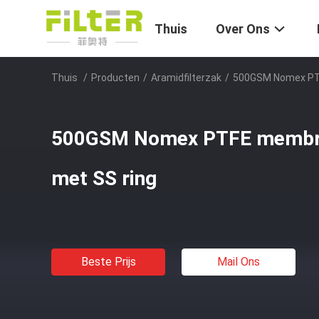
Thuis
Over Ons
Thuis
/
Producten
/
Aramidfilterzak
/
500GSM Nomex PTF
500GSM Nomex PTFE membraa
met SS ring
Beste Prijs
Mail Ons