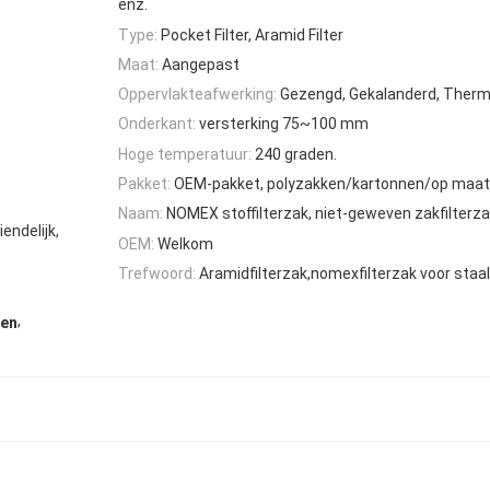
enz.
Type:
Pocket Filter, Aramid Filter
Maat:
Aangepast
Oppervlakteafwerking:
Gezengd, Gekalanderd, Therm
Onderkant:
versterking 75~100 mm
Hoge temperatuur:
240 graden.
Pakket:
OEM-pakket, polyzakken/kartonnen/op maa
Naam:
NOMEX stoffilterzak, niet-geweven zakfilterz
endelijk,
OEM:
Welkom
Trefwoord:
Aramidfilterzak,nomexfilterzak voor staa
,
ken