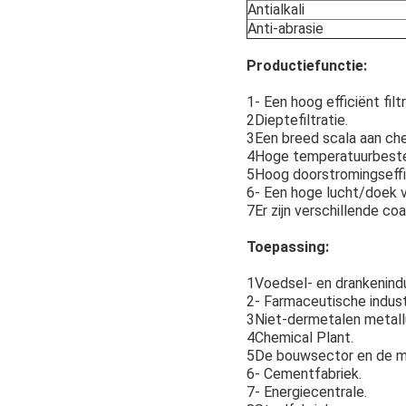
Antialkali
Anti-abrasie
Productiefunctie:
1- Een hoog efficiënt filt
2Dieptefiltratie.
3Een breed scala aan ch
4Hoge temperatuurbeste
5Hoog doorstromingseffic
6- Een hoge lucht/doek v
7Er zijn verschillende co
Toepassing:
1Voedsel- en drankenindu
2- Farmaceutische indust
3Niet-dermetalen metall
4Chemical Plant.
5De bouwsector en de m
6- Cementfabriek.
7- Energiecentrale.