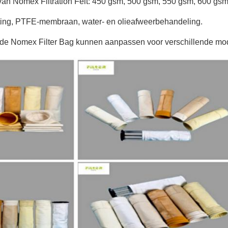
van Nomex Filtration Felt: 450 gsm, 500 gsm, 550 gsm, 600 gsm
ing, PTFE-membraan, water- en olieafweerbehandeling.
e Nomex Filter Bag kunnen aanpassen voor verschillende mod