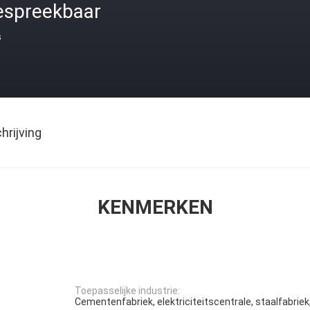
espreekbaar
s
rijving
KENMERKEN
Toepasselijke industrie:
Cementenfabriek, elektriciteitscentrale, staalfabrie