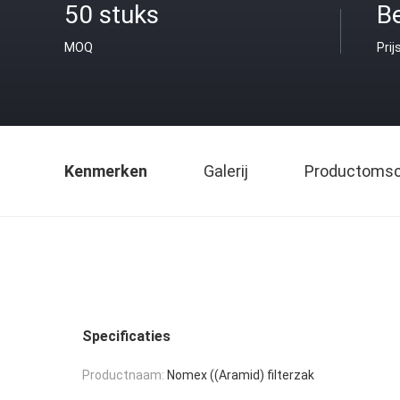
50 stuks
B
MOQ
Prij
Kenmerken
Galerij
Productomsch
Specificaties
Productnaam:
Nomex ((Aramid) filterzak