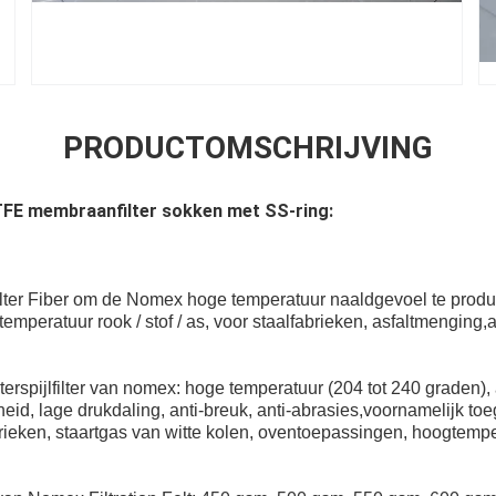
PRODUCTOMSCHRIJVING
E membraanfilter sokken met SS-ring:
ter Fiber om de Nomex hoge temperatuur naaldgevoel te produce
 temperatuur rook / stof / as, voor staalfabrieken, asfaltmenging
erspijlfilter van nomex: hoge temperatuur (204 tot 240 graden), a
elheid, lage drukdaling, anti-breuk, anti-abrasies,voornamelijk to
rieken, staartgas van witte kolen, oventoepassingen, hoogtemp