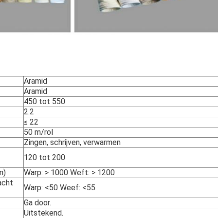
Aramid
Aramid
450 tot 550
2.2
≤ 22
50 m/rol
Zingen, schrijven, verwarmen
120 tot 200
m)
Warp: > 1000 Weft: > 1200
acht
Warp: <50 Weef: <55
Ga door.
Uitstekend.