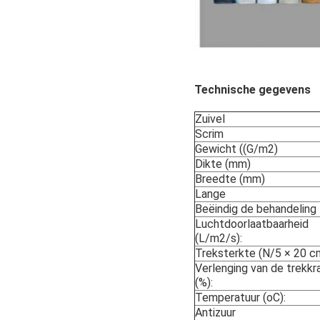
Technische gegevens
Zuivel
Scrim
Gewicht ((G/m2)
Dikte (mm)
Breedte (mm)
Lange
Beëindig de behandeling
Luchtdoorlaatbaarheid
(L/m2/s):
Treksterkte (N/5 × 20 c
Verlenging van de trekkr
(%):
Temperatuur (oC):
Antizuur