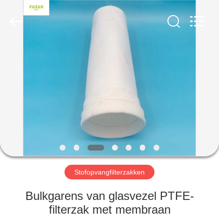
Filter
Environmental
Technology
Co.,Ltd..
All
Rights
Reserved.
HUIS
PRODUCTEN
OVER
ONS
FABRIEKSREIS
Stofopvangfilterzakken
KWALITEITSCONTROLE
Bulkgarens van glasvezel PTFE-
filterzak met membraan