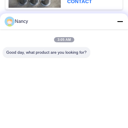
CONTACT
Nancy
populaire categorieën
Alle
3:05 AM
Stofopvangfilterzakken
Aramidfilterzak
Good day, what product are you looking for?
De zak van de
vloeistoffilterzak
polyesterfilter
filterzak van
PTFE-filterzak
glasvezel
Filterzakken voor het
Vilten filterzakken
zakhuis