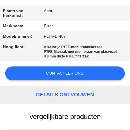
CONTACTEER
ONS
Plaats van
Anhui
herkomst:
Merknaam:
Filter
NIEUWS
Modelnummer:
FLT-FB-407
VERZOEK
Hoog licht:
,
Alkalivrije PTFE-membraanfilterzak
,
PTFE-filterzak met membraan van glasvezel
OM EEN
0.8 mm dikte PTFE filterzak
CITAAT
CONTACTEER ONS!
SITEMAP
DETAILS ONTVOUWEN
PRIVACYBELEID
vergelijkbare producten