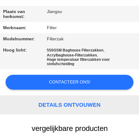
CONTACTEER
ONS
Plaats van
Jiangsu
herkomst:
Merknaam:
Filter
NIEUWS
Modelnummer:
Filterzak
VERZOEK
Hoog licht:
,
550GSM Baghouse Filterzakken
,
Acrylbaghouse-Filterzakken
OM EEN
Hoge temperatuur filterzakken voor
stofafscheiding
CITAAT
CONTACTEER ONS!
SITEMAP
DETAILS ONTVOUWEN
PRIVACYBELEID
vergelijkbare producten