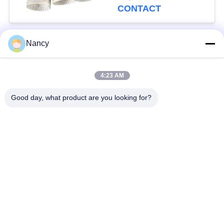
afvalverbranding en
CONTACT
kolenketels
Nancy
populaire categorieën
Alle
4:23 AM
Stofopvangfilterzakken
Aramidfilterzak
Good day, what product are you looking for?
De zak van de
vloeistoffilterzak
polyesterfilter
filterzak van
PTFE-filterzak
glasvezel
Filterzakken voor het
Vilten filterzakken
zakhuis