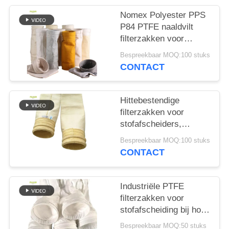
Nomex Polyester PPS
P84 PTFE naaldvilt
filterzakken voor
industriële ketels
Bespreekbaar MOQ:100 stuks
CONTACT
Hittebestendige
filterzakken voor
stofafscheiders,
gemaakt van 100%
Bespreekbaar MOQ:100 stuks
glasvezel, voor
CONTACT
asfaltcentrale
stofafscheiders
Industriële PTFE
filterzakken voor
stofafscheiding bij hoge
temperaturen in
Bespreekbaar MOQ:50 stuks