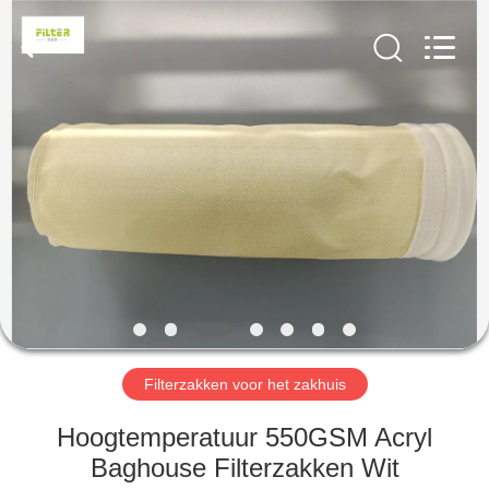
Filter
Environmental
Technology
Co.,Ltd..
All
Rights
Reserved.
HUIS
PRODUCTEN
OVER
ONS
FABRIEKSREIS
Filterzakken voor het zakhuis
KWALITEITSCONTROLE
Hoogtemperatuur 550GSM Acryl
Baghouse Filterzakken Wit