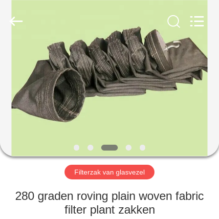
Filter
Environmental
Technology
Co.,Ltd..
All
Rights
Reserved.
HUIS
PRODUCTEN
OVER
ONS
FABRIEKSREIS
Filterzak van glasvezel
KWALITEITSCONTROLE
280 graden roving plain woven fabric
filter plant zakken