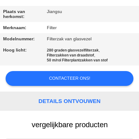
CONTACTEER
ONS
Plaats van
Jiangsu
herkomst:
Merknaam:
Filter
NIEUWS
Modelnummer:
Filterzak van glasvezel
VERZOEK
Hoog licht:
,
280 graden glasvezelfilterzak
,
Filterzakken van draadstof
OM EEN
50 m/rol Filterplantzakken van stof
CITAAT
CONTACTEER ONS!
SITEMAP
DETAILS ONTVOUWEN
PRIVACYBELEID
vergelijkbare producten