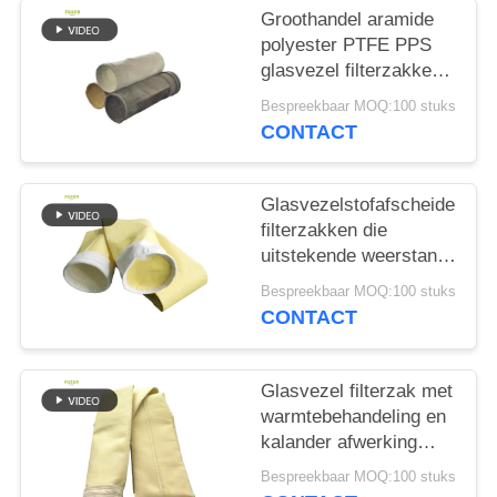
Groothandel aramide
polyester PTFE PPS
glasvezel filterzakken
voor cementfabriek
Bespreekbaar MOQ:100 stuks
CONTACT
Glasvezelstofafscheider
filterzakken die
uitstekende weerstand
bieden tegen hoge
Bespreekbaar MOQ:100 stuks
temperaturen, slijtage
CONTACT
en chemische
blootstelling
Glasvezel filterzak met
warmtebehandeling en
kalander afwerking
voor verbeterde
Bespreekbaar MOQ:100 stuks
duurzaamheid en stof