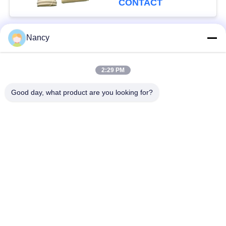
CONTACT
filtratie
Nancy
populaire categorieën
Alle
2:29 PM
Stofopvangfilterzakken
Aramidfilterzak
Good day, what product are you looking for?
De zak van de
vloeistoffilterzak
polyesterfilter
filterzak van
PTFE-filterzak
glasvezel
Filterzakken voor het
Vilten filterzakken
zakhuis