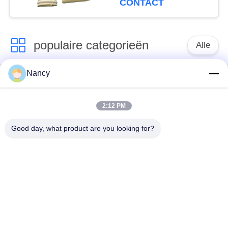
CONTACT
filtratie
populaire categorieën
Alle
Nancy
Stofopvangfilterzakken
Aramidfilterzak
2:12 PM
De zak van de
vloeistoffilterzak
polyesterfilter
Good day, what product are you looking for?
filterzak van
PTFE-filterzak
glasvezel
Filterzakken voor het
Vilten filterzakken
zakhuis