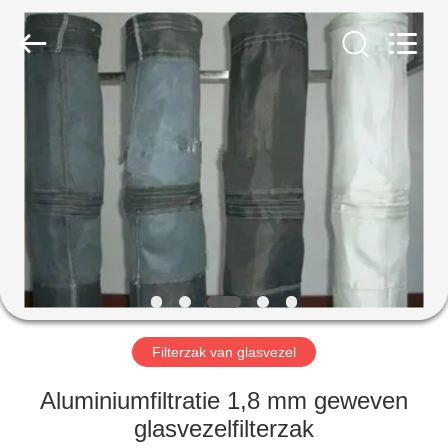
Filter
Environmental
Technology
Co.,Ltd..
All
Rights
Reserved.
HUIS
PRODUCTEN
OVER
ONS
FABRIEKSREIS
Filterzak van glasvezel
KWALITEITSCONTROLE
Aluminiumfiltratie 1,8 mm geweven
glasvezelfilterzak