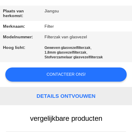
CONTACTEER
ONS
Plaats van
Jiangsu
herkomst:
Merknaam:
Filter
NIEUWS
Modelnummer:
Filterzak van glasvezel
VERZOEK
Hoog licht:
,
Geweven glasvezelfilterzak
,
1.8mm glasvezelfilterzak
OM EEN
Stofverzamelaar glasvezelfilterzak
CITAAT
CONTACTEER ONS!
SITEMAP
DETAILS ONTVOUWEN
PRIVACYBELEID
vergelijkbare producten