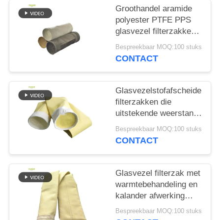
Groothandel aramide
polyester PTFE PPS
glasvezel filterzakken
voor cementfabriek
Bespreekbaar MOQ:100 stuks
CONTACT
Glasvezelstofafscheider
filterzakken die
uitstekende weerstand
bieden tegen hoge
Bespreekbaar MOQ:100 stuks
temperaturen, slijtage
CONTACT
en chemische
blootstelling
Glasvezel filterzak met
warmtebehandeling en
kalander afwerking
voor verbeterde
Bespreekbaar MOQ:100 stuks
duurzaamheid en stof