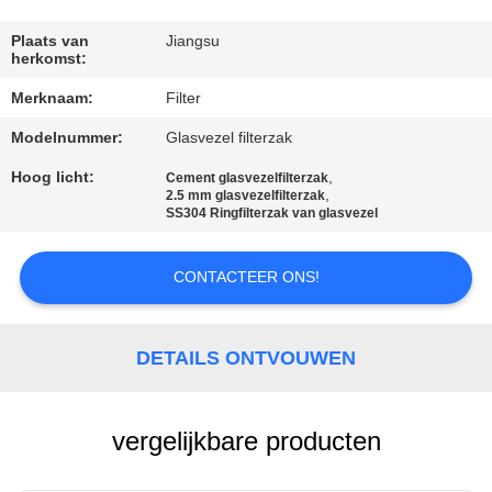
CONTACTEER
ONS
Plaats van
Jiangsu
herkomst:
Merknaam:
Filter
NIEUWS
Modelnummer:
Glasvezel filterzak
VERZOEK
Hoog licht:
,
Cement glasvezelfilterzak
,
2.5 mm glasvezelfilterzak
OM EEN
SS304 Ringfilterzak van glasvezel
CITAAT
CONTACTEER ONS!
SITEMAP
DETAILS ONTVOUWEN
PRIVACYBELEID
vergelijkbare producten