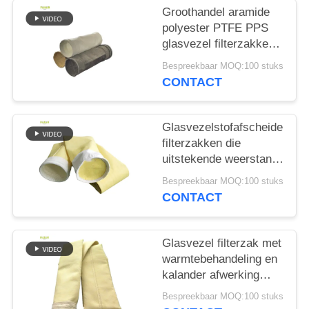
Groothandel aramide
polyester PTFE PPS
glasvezel filterzakken
voor cementfabriek
Bespreekbaar MOQ:100 stuks
CONTACT
Glasvezelstofafscheider
filterzakken die
uitstekende weerstand
bieden tegen hoge
Bespreekbaar MOQ:100 stuks
temperaturen, slijtage
CONTACT
en chemische
blootstelling
Glasvezel filterzak met
warmtebehandeling en
kalander afwerking
voor verbeterde
Bespreekbaar MOQ:100 stuks
duurzaamheid en stof