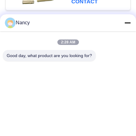
CONTACT
filtratie
Nancy
populaire categorieën
Alle
2:28 AM
Stofopvangfilterzakken
Aramidfilterzak
Good day, what product are you looking for?
De zak van de
vloeistoffilterzak
polyesterfilter
filterzak van
PTFE-filterzak
glasvezel
Filterzakken voor het
Vilten filterzakken
zakhuis