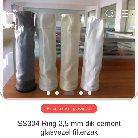
Filter
Environmental
Technology
Co.,Ltd..
All
Rights
Reserved.
HUIS
PRODUCTEN
OVER
ONS
FABRIEKSREIS
Filterzak van glasvezel
KWALITEITSCONTROLE
SS304 Ring 2,5 mm dik cement
glasvezel filterzak