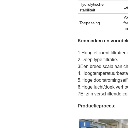
Hydrolytische
Eer
stabiliteit
Vo
Toepassing
fa
bo
Kenmerken en voordel
1.Hoog efficiënt filtratien
2.Deep type filtratie.
3Een breed scala aan c
4.Hoogtemperatuurbesta
5.Hoge doorstromingseffi
6.Hoge lucht/doek verho
7Er zijn verschillende c
Productieproces: