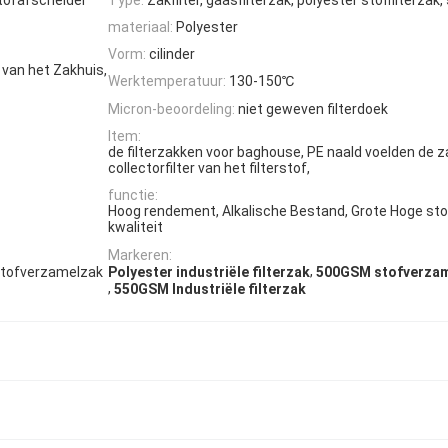
materiaal:
Polyester
Vorm:
cilinder
r van het Zakhuis,
Werktemperatuur:
130-150℃
Micron-beoordeling:
niet geweven filterdoek
Item:
de filterzakken voor baghouse, PE naald voelden de z
collectorfilter van het filterstof,
functie:
Hoog rendement, Alkalische Bestand, Grote Hoge stof
kwaliteit
Markeren:
,
stofverzamelzak
Polyester industriële filterzak
500GSM stofverzame
,
550GSM Industriële filterzak