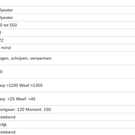
lyester
lyester
0 tot 550
0
22
 m/rol
ngen, schrijven, verwarmen
0
rp:>1100 Weef:>1350
rp: <25 Weef: <45
ortgaan: 120 Moment: 150
tstekend.
lijk.
tstekend.