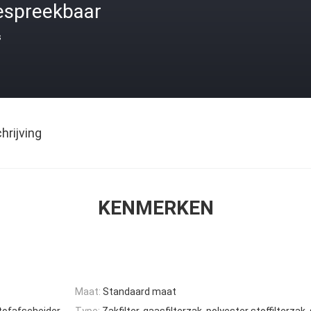
espreekbaar
s
rijving
KENMERKEN
Maat:
Standaard maat
e stofafscheider
Type:
Zakfilter, gaasfilterzak, polyester stoffilterzak