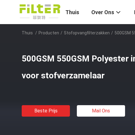
Thuis
Over Ons
Thuis
/
Producten
/
Stofopvangfilterzakken
/
500GSM 55
500GSM 550GSM Polyester ind
voor stofverzamelaar
Beste Prijs
Mail Ons