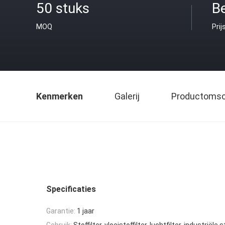
50 stuks
B
MOQ
Prij
Kenmerken
Galerij
Productomsch
Specificaties
Garantie:
1 jaar
Gebruik:
Stoffilter, vloeistoffilter, luchtfilter, industriël