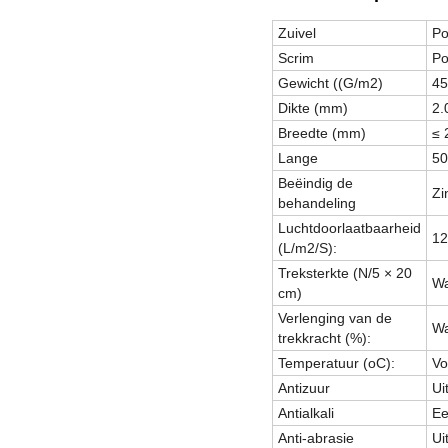
Zuivel
Po
Scrim
Po
Gewicht ((G/m2)
45
Dikte (mm)
2.
Breedte (mm)
≤ 
Lange
50
Beëindig de
Zi
behandeling
Luchtdoorlaatbaarheid
12
(L/m2/S):
Treksterkte (N/5 × 20
Wa
cm)
Verlenging van de
Wa
trekkracht (%):
Temperatuur (oC):
Vo
Antizuur
Ui
Antialkali
Eer
Anti-abrasie
Ui