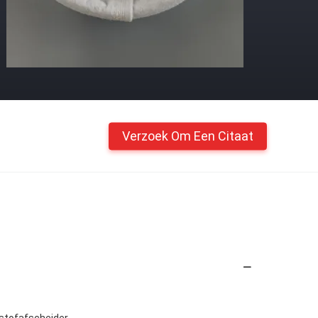
Verzoek Om Een Citaat
, stofafscheider