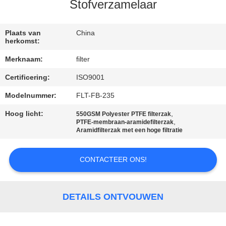
CONTACTEER
Stofverzamelaar
ONS
Plaats van
China
herkomst:
NIEUWS
Merknaam:
filter
Certificering:
ISO9001
VERZOEK
OM EEN
Modelnummer:
FLT-FB-235
CITAAT
Hoog licht:
,
550GSM Polyester PTFE filterzak
,
PTFE-membraan-aramidefilterzak
Aramidfilterzak met een hoge filtratie
SITEMAP
CONTACTEER ONS!
PRIVACYBELEID
DETAILS ONTVOUWEN