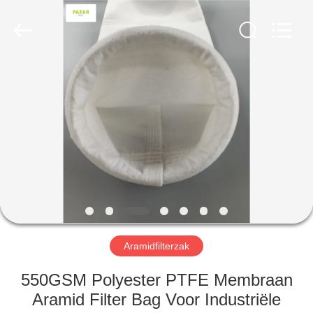
Filter
Environmental
Technology
Co.,Ltd..
All
Rights
Reserved.
HUIS
PRODUCTEN
OVER
ONS
FABRIEKSREIS
Aramidfilterzak
KWALITEITSCONTROLE
550GSM Polyester PTFE Membraan
Aramid Filter Bag Voor Industriële