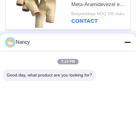
Meta-Aramidevezel en
Afschroeibehandeling
Bespreekbaar MOQ:100 stuks
voor Verbeterde
CONTACT
Stofafscheiderprestaties
Nancy
populaire categorieën
Alle
7:10 PM
Stofopvangfilterzakken
Aramidfilterzak
Good day, what product are you looking for?
De zak van de
vloeistoffilterzak
polyesterfilter
filterzak van
PTFE-filterzak
glasvezel
Filterzakken voor het