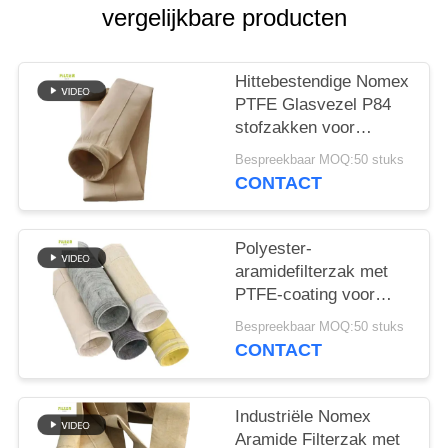
vergelijkbare producten
Hittebestendige Nomex
PTFE Glasvezel P84
stofzakken voor
industriële ketels
Bespreekbaar MOQ:50 stuks
CONTACT
Polyester-
aramidefilterzak met
PTFE-coating voor
industriële
Bespreekbaar MOQ:50 stuks
verbrandingstoepassingen
CONTACT
Industriële Nomex
Aramide Filterzak met